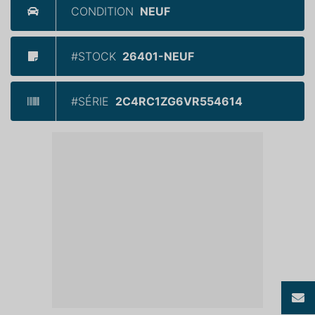
CONDITION
NEUF
#STOCK
26401-NEUF
#SÉRIE
2C4RC1ZG6VR554614