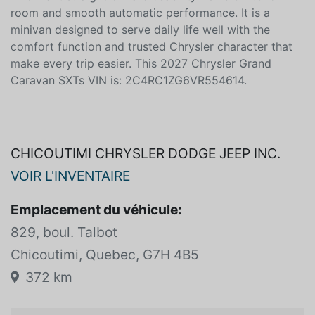
Dodge Chicoutimi this new 2027 Chrysler Grand
Caravan SXT stands out as a smart choice for drivers
who want straightforward usability flexible interior
room and smooth automatic performance. It is a
minivan designed to serve daily life well with the
comfort function and trusted Chrysler character that
make every trip easier. This 2027 Chrysler Grand
Caravan SXTs VIN is: 2C4RC1ZG6VR554614.
CHICOUTIMI CHRYSLER DODGE JEEP INC.
VOIR L'INVENTAIRE
Emplacement du véhicule:
829, boul. Talbot
Chicoutimi, Quebec, G7H 4B5