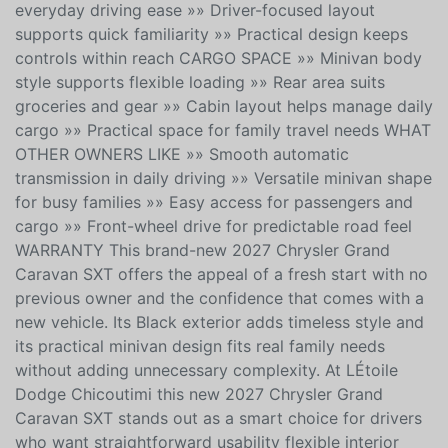
AND CONNECTIVITY »» Clear driving experience with
simple operation »» Automatic transmission adds
everyday driving ease »» Driver-focused layout
supports quick familiarity »» Practical design keeps
controls within reach CARGO SPACE »» Minivan body
style supports flexible loading »» Rear area suits
groceries and gear »» Cabin layout helps manage daily
cargo »» Practical space for family travel needs WHAT
OTHER OWNERS LIKE »» Smooth automatic
transmission in daily driving »» Versatile minivan shape
for busy families »» Easy access for passengers and
cargo »» Front-wheel drive for predictable road feel
WARRANTY This brand-new 2027 Chrysler Grand
Caravan SXT offers the appeal of a fresh start with no
previous owner and the confidence that comes with a
new vehicle. Its Black exterior adds timeless style and
its practical minivan design fits real family needs
without adding unnecessary complexity. At LÉtoile