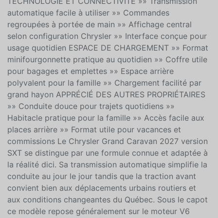
par portes latérales coulissantes »» Position de
conduite surélevée »» Climatisation avant de série
TECHNOLOGIE ET CONNECTIVITÉ »» Transmission
automatique facile à utiliser »» Commandes
regroupées à portée de main »» Affichage central
selon configuration Chrysler »» Interface conçue pour
usage quotidien ESPACE DE CHARGEMENT »» Format
minifourgonnette pratique au quotidien »» Coffre utile
pour bagages et emplettes »» Espace arrière
polyvalent pour la famille »» Chargement facilité par
grand hayon APPRÉCIÉ DES AUTRES PROPRIÉTAIRES
»» Conduite douce pour trajets quotidiens »»
Habitacle pratique pour la famille »» Accès facile aux
places arrière »» Format utile pour vacances et
commissions Le Chrysler Grand Caravan 2027 version
SXT se distingue par une formule connue et adaptée à
la réalité dici. Sa transmission automatique simplifie la
conduite au jour le jour tandis que la traction avant
convient bien aux déplacements urbains routiers et