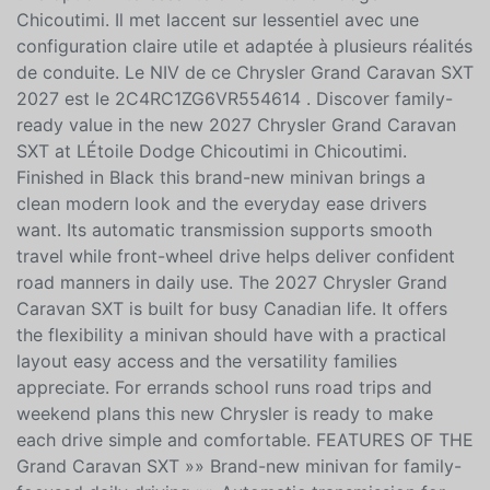
véhicule neuf polyvalent et simple à comprendre ce
Chrysler Grand Caravan 2027 version SXT représente
une option intéressante chez LÉtoile Dodge
Chicoutimi. Il met laccent sur lessentiel avec une
configuration claire utile et adaptée à plusieurs réalités
de conduite. Le NIV de ce Chrysler Grand Caravan SXT
2027 est le 2C4RC1ZG6VR554614 . Discover family-
ready value in the new 2027 Chrysler Grand Caravan
SXT at LÉtoile Dodge Chicoutimi in Chicoutimi.
Finished in Black this brand-new minivan brings a
clean modern look and the everyday ease drivers
want. Its automatic transmission supports smooth
travel while front-wheel drive helps deliver confident
road manners in daily use. The 2027 Chrysler Grand
Caravan SXT is built for busy Canadian life. It offers
the flexibility a minivan should have with a practical
layout easy access and the versatility families
appreciate. For errands school runs road trips and
weekend plans this new Chrysler is ready to make