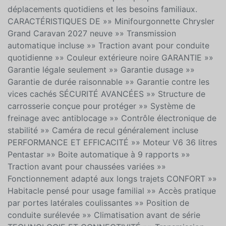
mise sur une configuration simple et claire avec une
transmission automatique une traction avant et une
carrosserie noire. Un choix pratique pour les
déplacements quotidiens et les besoins familiaux.
CARACTÉRISTIQUES DE »» Minifourgonnette Chrysler
Grand Caravan 2027 neuve »» Transmission
automatique incluse »» Traction avant pour conduite
quotidienne »» Couleur extérieure noire GARANTIE »»
Garantie légale seulement »» Garantie dusage »»
Garantie de durée raisonnable »» Garantie contre les
vices cachés SÉCURITÉ AVANCÉES »» Structure de
carrosserie conçue pour protéger »» Système de
freinage avec antiblocage »» Contrôle électronique de
stabilité »» Caméra de recul généralement incluse
PERFORMANCE ET EFFICACITÉ »» Moteur V6 36 litres
Pentastar »» Boite automatique à 9 rapports »»
Traction avant pour chaussées variées »»
Fonctionnement adapté aux longs trajets CONFORT »»
Habitacle pensé pour usage familial »» Accès pratique