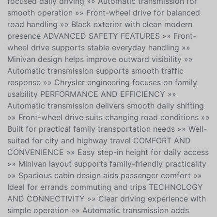
each drive simple and comfortable. FEATURES OF THE
Grand Caravan SXT »» Brand-new minivan for family-
focused daily driving »» Automatic transmission for
smooth operation »» Front-wheel drive for balanced
road handling »» Black exterior with clean modern
presence ADVANCED SAFETY FEATURES »» Front-
wheel drive supports stable everyday handling »»
Minivan design helps improve outward visibility »»
Automatic transmission supports smooth traffic
response »» Chrysler engineering focuses on family
usability PERFORMANCE AND EFFICIENCY »»
Automatic transmission delivers smooth daily shifting
»» Front-wheel drive suits changing road conditions »»
Built for practical family transportation needs »» Well-
suited for city and highway travel COMFORT AND
CONVENIENCE »» Easy step-in height for daily access
»» Minivan layout supports family-friendly practicality
»» Spacious cabin design aids passenger comfort »»
Ideal for errands commuting and trips TECHNOLOGY