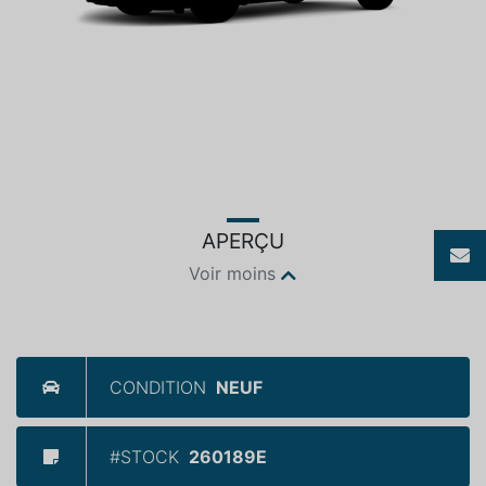
APERÇU
Voir moins
CONDITION
NEUF
#STOCK
260189E