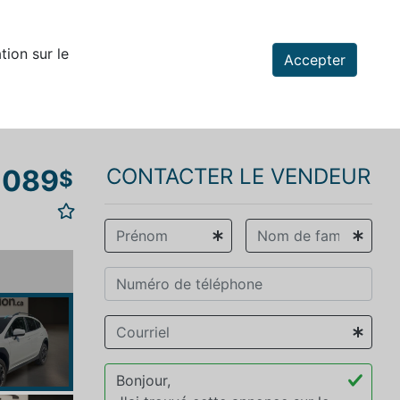
tion sur le
Accepter
 089
CONTACTER LE VENDEUR
$
vious