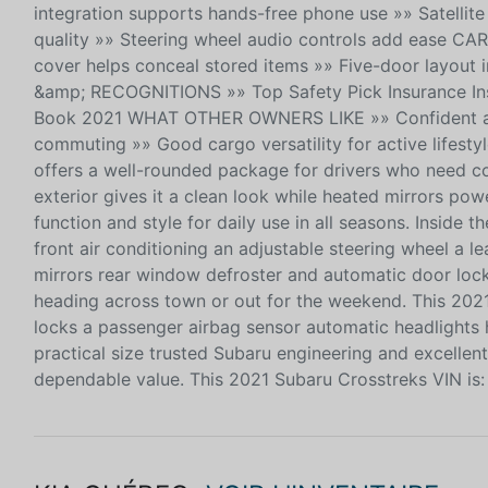
integration supports hands-free phone use »» Satellit
quality »» Steering wheel audio controls add ease CA
cover helps conceal stored items »» Five-door layout 
&amp; RECOGNITIONS »» Top Safety Pick Insurance Ins
Book 2021 WHAT OTHER OWNERS LIKE »» Confident all-
commuting »» Good cargo versatility for active lifesty
offers a well-rounded package for drivers who need c
exterior gives it a clean look while heated mirrors po
function and style for daily use in all seasons. Inside 
front air conditioning an adjustable steering wheel a l
mirrors rear window defroster and automatic door lock
heading across town or out for the weekend. This 2021
locks a passenger airbag sensor automatic headlights 
practical size trusted Subaru engineering and excellen
dependable value. This 2021 Subaru Crosstreks VIN 