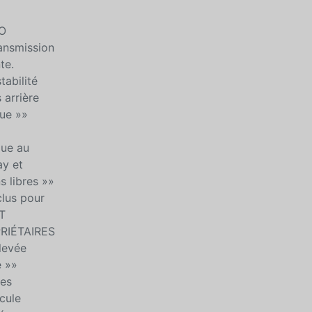
TO
ansmission
te.
abilité
 arrière
ue »»
que au
y et
s libres »»
lus pour
ET
PRIÉTAIRES
élevée
e »»
ses
icule