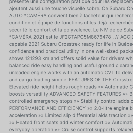
présente une configuration pratique pour les déplacemen
ajoutent aussi une touche visuelle sobre. Ce Subar
AUTO *CAMÉRA convient bien à lacheteur qui recherche
condition et équipé de fonctions utiles déjà recherchée
sécurité le confort et la polyvalence. Le NIV de 
*CAMÉRA 2021 est le JF2GTAPC5M8676478 . // ACCID
capable 2021 Subaru Crosstrek ready for life in Québ
confidence and practical utility in one well-sized pack
shows 121293 km and offers solid value for drivers wh
balanced ride easy handling and useful ground clearance 
unleaded engine works with an automatic CVT to deli
and cargo loading simple. FEATURES OF THE Crosstrek
Elevated ride height helps rough roads »» Automatic C
boosts versatility ADVANCED SAFETY FEATURES »» Back
controlled emergency stops »» Stability control adds 
PERFORMANCE AND EFFICIENCY »» 2.0-litre engine b
acceleration »» Limited slip differential aids tract
»» Heated front seats add winter comfort »» Automati
everyday operation »» Cruise control supports rel