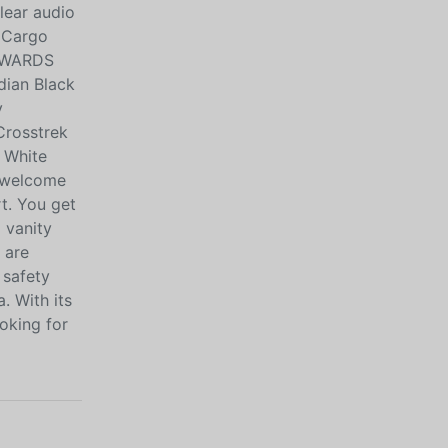
lear audio
» Cargo
 AWARDS
dian Black
y
Crosstrek
 White
d welcome
rt. You get
 vanity
 are
 safety
. With its
oking for