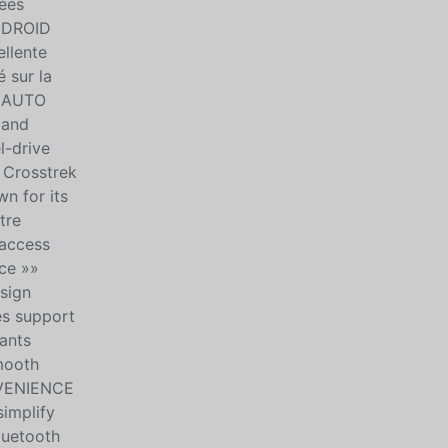
tées
ANDROID
llente
 sur la
D AUTO
 and
l-drive
u Crosstrek
n for its
tre
 access
ce »»
sign
es support
ants
mooth
ONVENIENCE
implify
luetooth