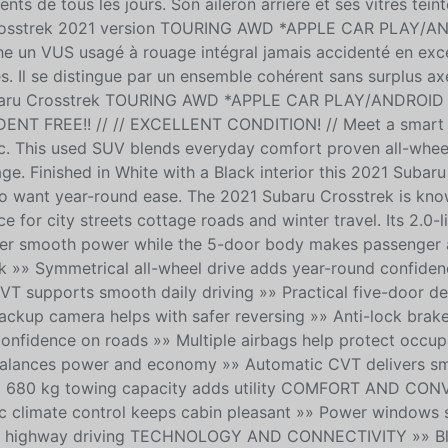
ts de tous les jours. Son aileron arrière et ses vitres tein
u Crosstrek 2021 version TOURING AWD *APPLE CAR PLAY/
 un VUS usagé à rouage intégral jamais accidenté en exce
s. Il se distingue par un ensemble cohérent sans surplus axé
ce Subaru Crosstrek TOURING AWD *APPLE CAR PLAY/ANDROI
ENT FREE!! // // EXCELLENT CONDITION! // Meet a smart
ec. This used SUV blends everyday comfort proven all-whee
age. Finished in White with a Black interior this 2021 Subar
o want year-round ease. The 2021 Subaru Crosstrek is know
for city streets cottage roads and winter travel. Its 2.0-li
ver smooth power while the 5-door body makes passenger
 »» Symmetrical all-wheel drive adds year-round confiden
VT supports smooth daily driving »» Practical five-door de
up camera helps with safer reversing »» Anti-lock brak
confidence on roads »» Multiple airbags help protect occup
alances power and economy »» Automatic CVT delivers s
ion »» 680 kg towing capacity adds utility COMFORT AND C
c climate control keeps cabin pleasant »» Power windows s
axed highway driving TECHNOLOGY AND CONNECTIVITY »» B