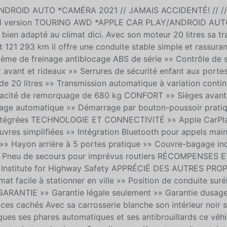
NDROID AUTO *CAMÉRA 2021 // JAMAIS ACCIDENTÉ! // //
021 version TOURING AWD *APPLE CAR PLAY/ANDROID AU
n adapté au climat dici. Avec son moteur 20 litres sa tr
 121 293 km il offre une conduite stable simple et rassuran
de freinage antiblocage ABS de série »» Contrôle de st
 avant et rideaux »» Serrures de sécurité enfant aux portes
20 litres »» Transmission automatique à variation contin
pacité de remorquage de 680 kg CONFORT »» Sièges avant
églage automatique »» Démarrage par bouton-poussoir prati
 intégrées TECHNOLOGIE ET CONNECTIVITÉ »» Apple CarPla
res simplifiées »» Intégration Bluetooth pour appels main
 Hayon arrière à 5 portes pratique »» Couvre-bagage inc
é »» Pneu de secours pour imprévus routiers RÉCOMPENSES 
Institute for Highway Safety APPRÉCIÉ DES AUTRES PRO
mat facile à stationner en ville »» Position de conduite sur
d GARANTIE »» Garantie légale seulement »» Garantie dusag
ices cachés Avec sa carrosserie blanche son intérieur noir 
riques ses phares automatiques et ses antibrouillards ce véh