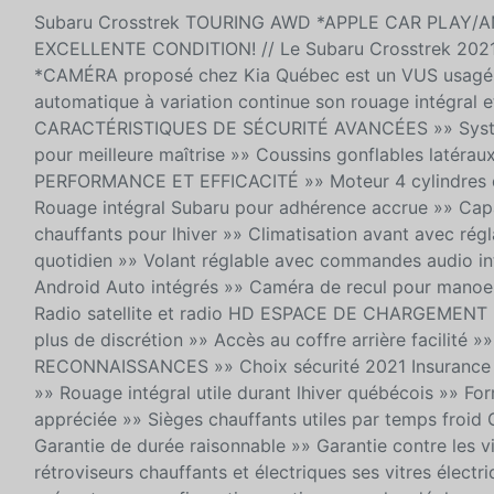
Subaru Crosstrek TOURING AWD *APPLE CAR PLAY/A
EXCELLENTE CONDITION! // Le Subaru Crosstrek 2
*CAMÉRA proposé chez Kia Québec est un VUS usagé bie
automatique à variation continue son rouage intégral et
CARACTÉRISTIQUES DE SÉCURITÉ AVANCÉES »» Système 
pour meilleure maîtrise »» Coussins gonflables latéraux
PERFORMANCE ET EFFICACITÉ »» Moteur 4 cylindres de 
Rouage intégral Subaru pour adhérence accrue »» Ca
chauffants pour lhiver »» Climatisation avant avec r
quotidien »» Volant réglable avec commandes audio
Android Auto intégrés »» Caméra de recul pour manoeuv
Radio satellite et radio HD ESPACE DE CHARGEMENT »»
plus de discrétion »» Accès au coffre arrière facilit
RECONNAISSANCES »» Choix sécurité 2021 Insurance 
»» Rouage intégral utile durant lhiver québécois »» For
appréciée »» Sièges chauffants utiles par temps froi
Garantie de durée raisonnable »» Garantie contre les v
rétroviseurs chauffants et électriques ses vitres élect