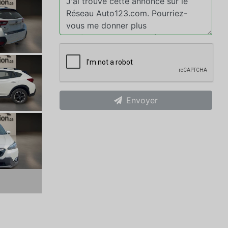
Envoyer
xt