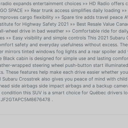
e radio expands entertainment choices »» HD Radio offers c
RGO SPACE »» Rear trunk access simplifies daily loading »
improves cargo flexibility »» Spare tire adds travel peace
titute for Highway Safety 2021 »» Best Resale Value Cana
wheel drive in bad weather »» Comfortable ride for dail
les »» Easy visibility and simple controls This 2021 Subaru 
omfort safety and everyday usefulness without excess. The
wer mirrors tinted windows fog lights and a rear spoiler ad
the Black cabin is designed for simple use and lasting comfo
eather-wrapped steering wheel push-button start illuminated
s. These features help make each drive easier whether you
 Subaru Crosstrek also gives you peace of mind with child
head side airbags side impact airbags and a backup camera
t condition this SUV is a smart choice for Québec drivers lo
is: JF2GTAPC5M8676478 .