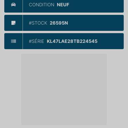
CONDITION
NEUF
#STOCK
26595N
#SÉRIE
KL47LAE28TB224545