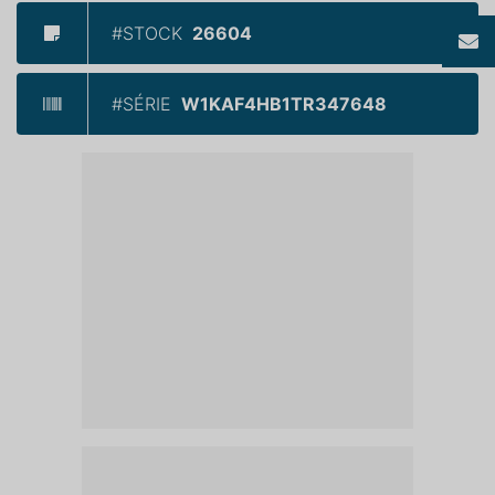
#STOCK
26604
#SÉRIE
W1KAF4HB1TR347648