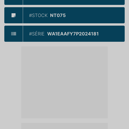
#STOCK
NT075
#SÉRIE
WA1EAAFY7P2024181