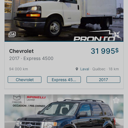
31 995
$
Chevrolet
2017 · Express 4500
94 000 km
Laval
· Québec · 18 km
Chevrolet
Express 4500
2017