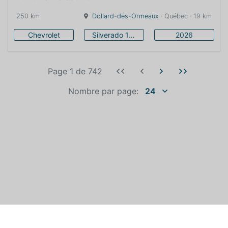
250 km
Dollard-des-Ormeaux
· Québec · 19 km
Chevrolet
Silverado 1500
2026
Page 1
de
742
Nombre par page:
24
QUI EST AUTOEXPERT?