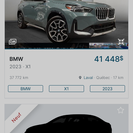
41 448
$
BMW
2023 · X1
37 772 km
Laval
· Québec · 17 km
BMW
X1
2023
Neuf