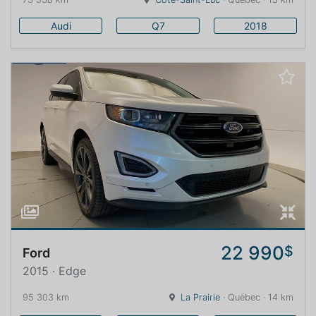
Audi
Q7
2018
22 990
$
Ford
2015 · Edge
95 303 km
La Prairie
· Québec · 14 km