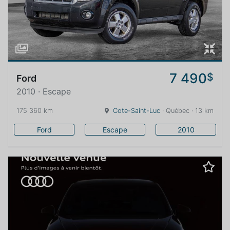
7 490
$
Ford
2010 · Escape
175 360 km
Cote-Saint-Luc
· Québec · 13 km
Ford
Escape
2010