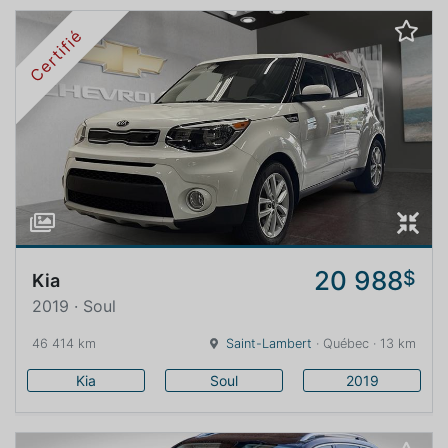
Certifié
20 988
$
Kia
2019 · Soul
46 414 km
Saint-Lambert
· Québec · 13 km
Kia
Soul
2019