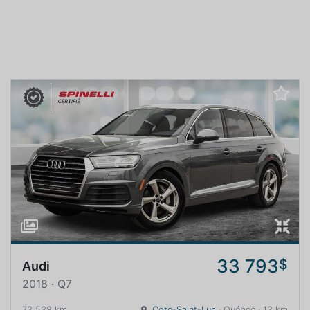
33 793
$
Audi
2018 · Q7
73 538 km
Cote-Saint-Luc
· Québec · 13 km