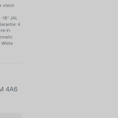
e vision
 -18" JAL
Garantie: 4
-Hi-Fi
tomatic
e White
1M 4A6