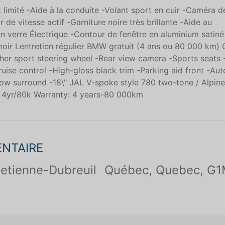
limité -Aide à la conduite -Volant sport en cuir -Caméra d
de vitesse actif -Garniture noire très brillante -Aide au
n verre Électrique -Contour de fenêtre en aluminium satiné
r noir Lentretien régulier BMW gratuit (4 ans ou 80 000 km) 
ther sport steering wheel -Rear view camera -Sports seats 
uise control -High-gloss black trim -Parking aid front -Au
dow surround -18\" JAL V-spoke style 780 two-tone / Alpin
 4yr/80k Warranty: 4 years-80 000km
ENTAIRE
 etienne-Dubreuil
Québec, Quebec, G