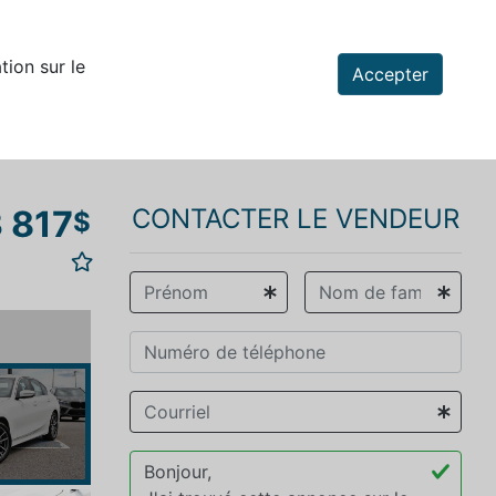
tion sur le
Accepter
 817
CONTACTER LE VENDEUR
$
vious