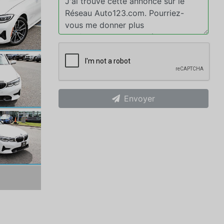
Envoyer
xt