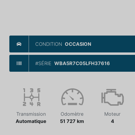
CONDITION
OCCASION
#SÉRIE
WBA5R7C05LFH37616
Transmission
Odomètre
Moteur
Automatique
51 727 km
4