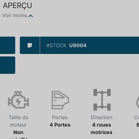
APERÇU
Voir moins
#STOCK
U9004
Taille du
Portes
Direction
C
moteur
4 Portes
4 roues
Non
motrices