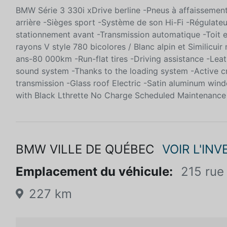
BMW Série 3 330i xDrive berline -Pneus à affaissement 
arrière -Sièges sport -Système de son Hi-Fi -Régulateur 
stationnement avant -Transmission automatique -Toit e
rayons V style 780 bicolores / Blanc alpin et Similicui
ans-80 000km -Run-flat tires -Driving assistance -Lea
sound system -Thanks to the loading system -Active cr
transmission -Glass roof Electric -Satin aluminum win
with Black Lthrette No Charge Scheduled Maintenance
BMW VILLE DE QUÉBEC
VOIR L'INV
Emplacement du véhicule:
215 rue
227 km