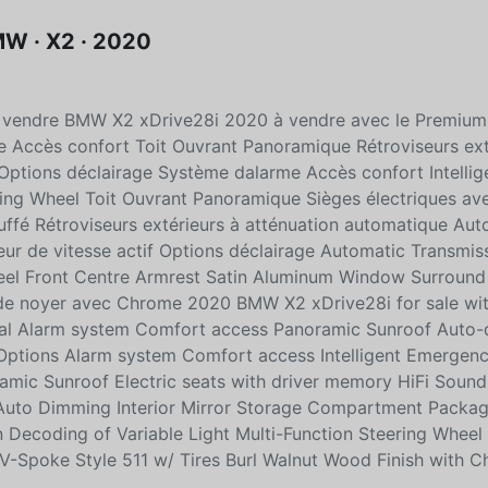
W · X2 · 2020
 vendre BMW X2 xDrive28i 2020 à vendre avec le Premiu
 Accès confort Toit Ouvrant Panoramique Rétroviseurs ext
Options déclairage Système dalarme Accès confort Intellig
ring Wheel Toit Ouvrant Panoramique Sièges électriques av
ffé Rétroviseurs extérieurs à atténuation automatique Au
ur de vitesse actif Options déclairage Automatic Transmis
heel Front Centre Armrest Satin Aluminum Window Surround
 de noyer avec Chrome 2020 BMW X2 xDrive28i for sale wit
ial Alarm system Comfort access Panoramic Sunroof Auto
g Options Alarm system Comfort access Intelligent Emergenc
ramic Sunroof Electric seats with driver memory HiFi Soun
 Auto Dimming Interior Mirror Storage Compartment Packag
n Decoding of Variable Light Multi-Function Steering Wheel
V-Spoke Style 511 w/ Tires Burl Walnut Wood Finish with 