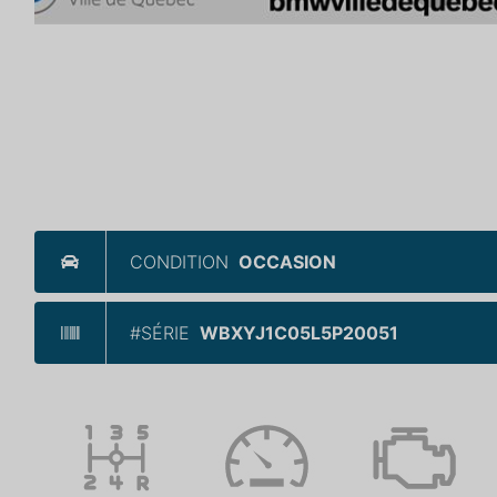
CONDITION
OCCASION
#SÉRIE
WBXYJ1C05L5P20051