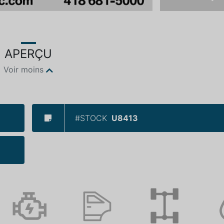
Ne
APERÇU
Voir moins
#STOCK
U8413