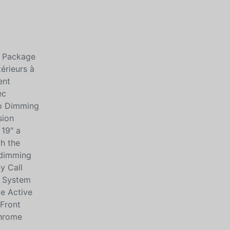
m Package
érieurs à
ent
ec
to Dimming
sion
 19" a
h the
-dimming
y Call
d System
e Active
 Front
Chrome