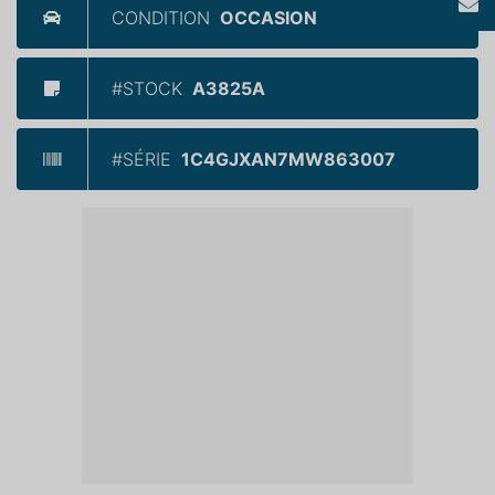
CONDITION
OCCASION
#STOCK
A3825A
#SÉRIE
1C4GJXAN7MW863007