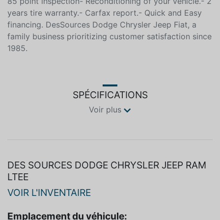
une entreprise familiale priorisant la satisfaction à la
clientèle depuis 1985. At DesSources, you will receive:-
85 point inspection- Reconditioning of your vehicle.- 2
years tire warranty.- Carfax report.- Quick and Easy
financing. DesSources Dodge Chrysler Jeep Fiat, a
family business prioritizing customer satisfaction since
1985.
SPÉCIFICATIONS
Voir plus
DES SOURCES DODGE CHRYSLER JEEP RAM
LTEE