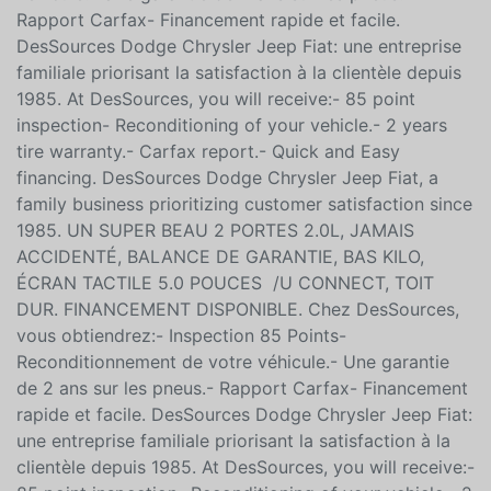
DISPONIBLE. Chez DesSources, vous obtiendrez:-
Inspection 85 Points- Reconditionnement de votre
véhicule.- Une garantie de 2 ans sur les pneus.-
Rapport Carfax- Financement rapide et facile.
DesSources Dodge Chrysler Jeep Fiat: une entreprise
familiale priorisant la satisfaction à la clientèle depuis
1985. At DesSources, you will receive:- 85 point
inspection- Reconditioning of your vehicle.- 2 years
tire warranty.- Carfax report.- Quick and Easy
financing. DesSources Dodge Chrysler Jeep Fiat, a
family business prioritizing customer satisfaction since
1985. UN SUPER BEAU 2 PORTES 2.0L, JAMAIS
ACCIDENTÉ, BALANCE DE GARANTIE, BAS KILO,
ÉCRAN TACTILE 5.0 POUCES /U CONNECT, TOIT
DUR. FINANCEMENT DISPONIBLE. Chez DesSources,
vous obtiendrez:- Inspection 85 Points-
Reconditionnement de votre véhicule.- Une garantie
de 2 ans sur les pneus.- Rapport Carfax- Financement
rapide et facile. DesSources Dodge Chrysler Jeep Fiat: