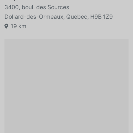
VOIR L'INVENTAIRE
Emplacement du véhicule:
3400, boul. des Sources
Dollard-des-Ormeaux, Quebec, H9B 1Z9
19 km