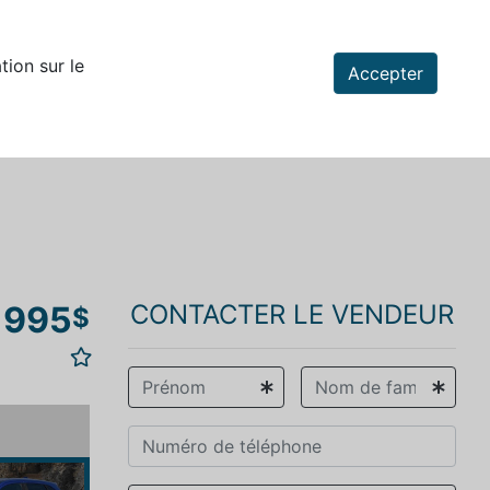
tion sur le
Accepter
 995
CONTACTER LE VENDEUR
$
vious