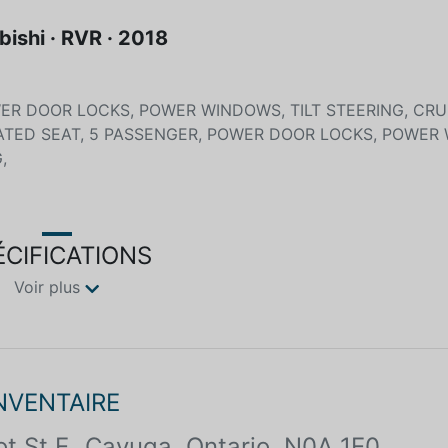
bishi · RVR · 2018
ER DOOR LOCKS, POWER WINDOWS, TILT STEERING, CRU
ATED SEAT, 5 PASSENGER, POWER DOOR LOCKS, POWER
,
ÉCIFICATIONS
Voir plus
INVENTAIRE
ot St E
Cayuga, Ontario, N0A 1E0