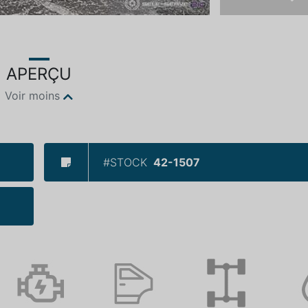
Ne
APERÇU
Voir moins
#STOCK
42-1507