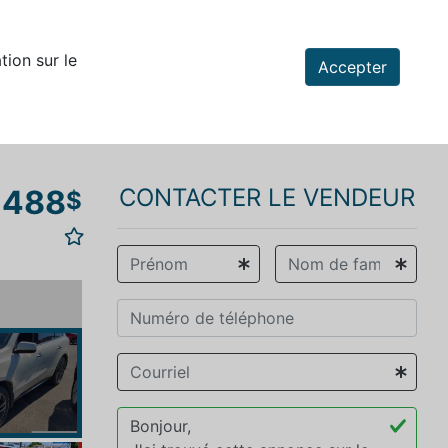
tion sur le
Accepter
 488
CONTACTER LE VENDEUR
$
vious