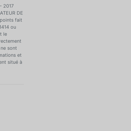
- 2017
LATEUR DE
oints fait
 1414 ou
t le
irectement
 ne sont
mations et
nt situé à