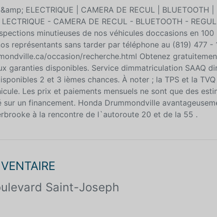
&amp; ELECTRIQUE | CAMERA DE RECUL | BLUETOOTH | 
 LECTRIQUE - CAMERA DE RECUL - BLUETOOTH - REGU
ections minutieuses de nos véhicules doccasions en 100 p
nos représentants sans tarder par téléphone au (819) 477 -
mondville.ca/occasion/recherche.html Obtenez gratuitemen
aux garanties disponibles. Service dimmatriculation SAAQ d
sponibles 2 et 3 ièmes chances. À noter ; la TPS et la TVQ
icule. Les prix et paiements mensuels ne sont que des esti
basé sur un financement. Honda Drummondville avantageuseme
brooke à la rencontre de l`autoroute 20 et de la 55 .
INVENTAIRE
ulevard Saint-Joseph