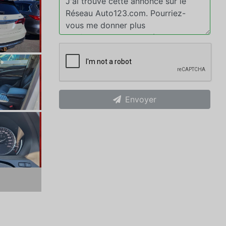
Envoyer
xt