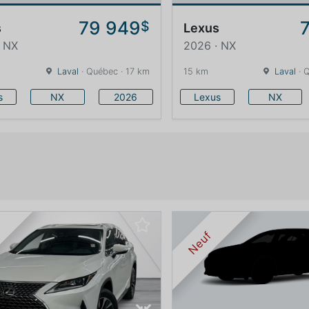
79 949
$
s
Lexus
· NX
2026 · NX
Laval
· Québec · 17 km
15 km
Laval
· 
s
NX
2026
Lexus
NX
é
Neuf