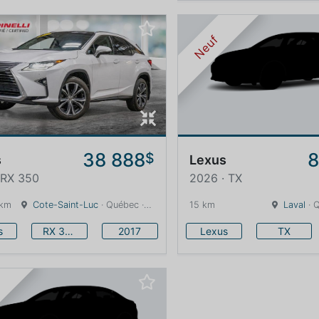
Neuf
38 888
8
$
s
Lexus
 RX 350
2026 · TX
 km
Cote-Saint-Luc
· Québec · 13 km
15 km
Laval
· 
s
RX 350
2017
Lexus
TX