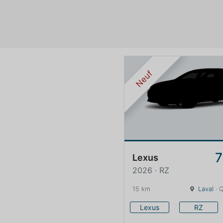
Neuf
7
Lexus
2026 · RZ
15 km
Laval
· 
Lexus
RZ