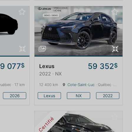
9 077
59 352
$
$
Lexus
2022 · NX
Québec · 17 km
12 400 km
Cote-Saint-Luc
· Québec · 13 km
2026
Lexus
NX
2022
Certifié