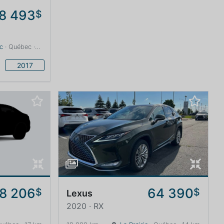
8 493
$
c
· Québec · 13 km
2017
8 206
64 390
$
$
Lexus
2020 · RX