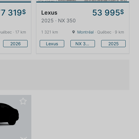
77 319
53 995
$
$
Lexus
2025 · NX 350
Québec · 17 km
1 321 km
Montréal
· Québec · 9 km
2026
Lexus
NX 350
2025