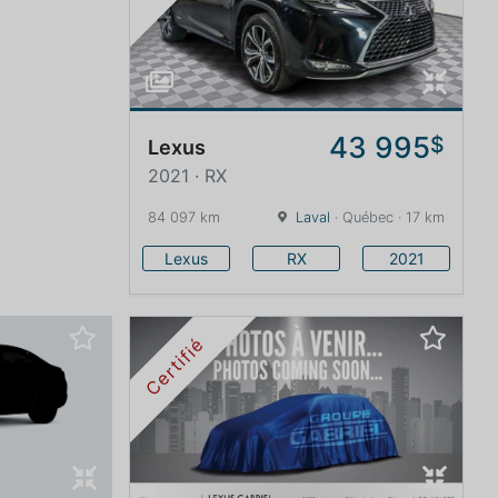
43 995
$
Lexus
2021 · RX
84 097 km
Laval
· Québec · 17 km
Lexus
RX
2021
Certifié