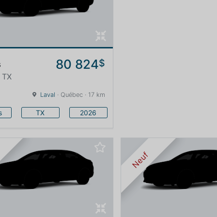
80 824
$
s
 TX
Laval
· Québec · 17 km
s
TX
2026
Neuf