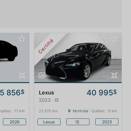
Certifié
5 856
40 995
$
$
Lexus
2023 · IS
Québec · 17 km
22 815 km
Montréal
· Québec · 9 km
2026
Lexus
IS
2023