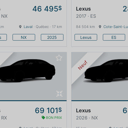
46 495
2
$
s
Lexus
· NX
2017 · ES
km
Laval
· Québec · 17 km
84 504 km
Cote-Saint-Lu
s
NX
2025
Lexus
ES
Neuf
69 101
6
$
s
Lexus
 RX
2026 · NX
BON PRIX