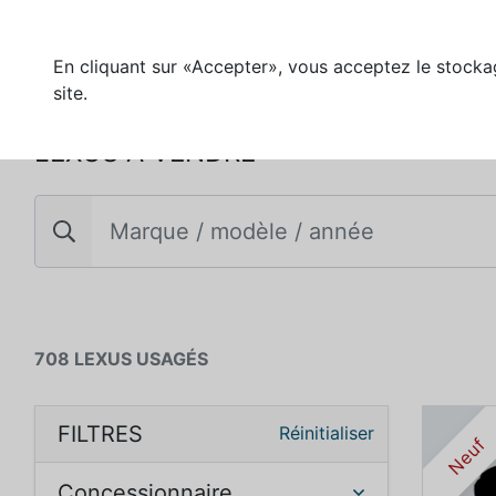
En cliquant sur «Accepter», vous acceptez le stockag
site.
LEXUS À VENDRE
708 LEXUS USAGÉS
FILTRES
Réinitialiser
Neuf
Concessionnaire