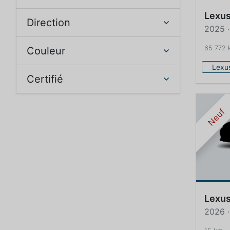
Lexu
Direction
2025 
65 772 
Couleur
Lexu
Certifié
Neuf
Lexu
2026 ·