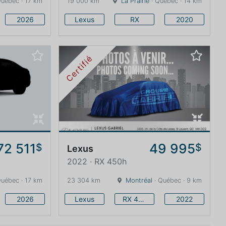
Québec · 17 km
19 000 km
La Prairie
· Québec · 14 km
2026
Lexus
RX
2020
Certifié
72 511
49 995
$
$
Lexus
2022 · RX 450h
Québec · 17 km
23 304 km
Montréal
· Québec · 9 km
2026
Lexus
RX 450h
2022