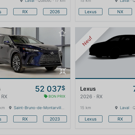
Laval
· Québec · 17 km
15 km
Laval
· 
s
RX
2026
Lexus
NX
Neuf
52 037
$
s
Lexus
 RX
2026 · RX
BON PRIX
 km
Saint-Bruno-de-Montarville
· Québec · 16 km
15 km
Laval
· 
s
RX
2023
Lexus
RX