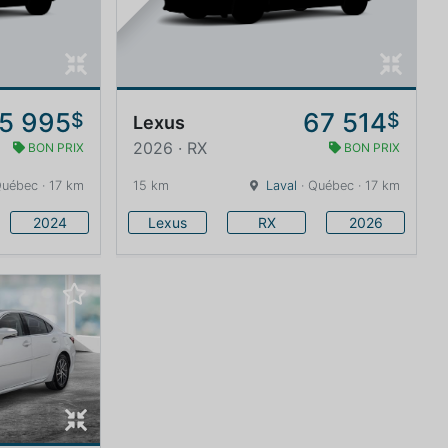
5 995
67 514
$
$
Lexus
2026 · RX
BON PRIX
BON PRIX
Québec · 17 km
15 km
Laval
· Québec · 17 km
2024
Lexus
RX
2026