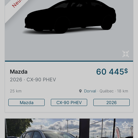
Neuf
60 445
$
Mazda
2026 · CX-90 PHEV
25 km
Dorval
· Québec · 18 km
Mazda
CX-90 PHEV
2026