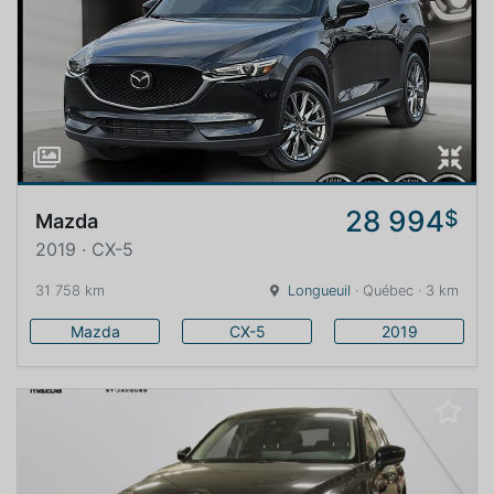
28 994
$
Mazda
2019 · CX-5
31 758 km
Longueuil
· Québec · 3 km
Mazda
CX-5
2019