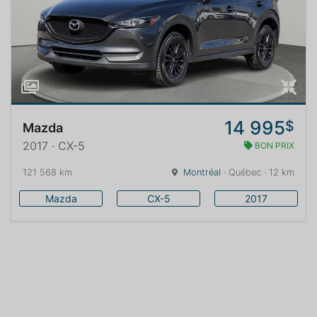
14 995
$
Mazda
2017 · CX-5
BON PRIX
121 568 km
Montréal
· Québec · 12 km
Mazda
CX-5
2017