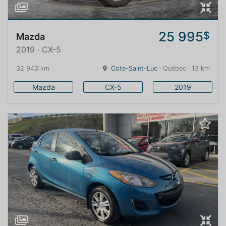
25 995
$
Mazda
2019 · CX-5
32 943 km
Cote-Saint-Luc
· Québec · 13 km
Mazda
CX-5
2019