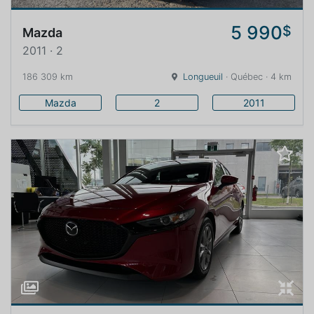
5 990
$
Mazda
2011 · 2
186 309 km
Longueuil
· Québec · 4 km
Mazda
2
2011