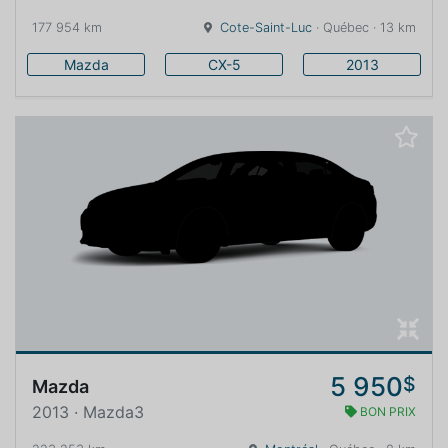
177 954 km
Cote-Saint-Luc
· Québec · 13 km
Mazda
CX-5
2013
5 950
$
Mazda
2013 · Mazda3
BON PRIX