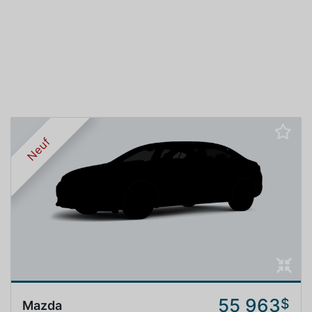
Neuf
55 963
$
Mazda