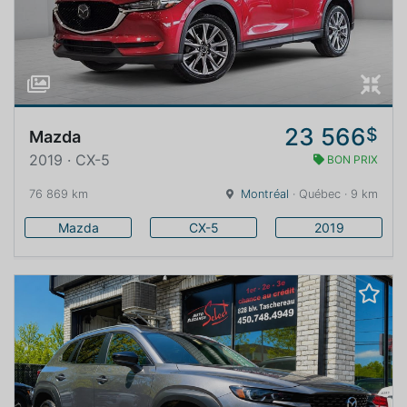
23 566
$
Mazda
2019 · CX-5
BON PRIX
76 869 km
Montréal
· Québec · 9 km
Mazda
CX-5
2019