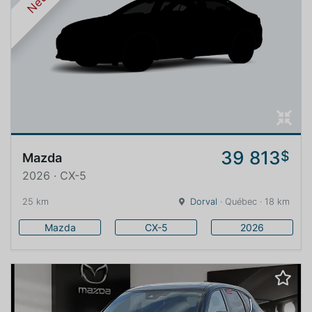
Neuf
39 813
$
Mazda
2026 · CX-5
25 km
Dorval
· Québec · 18 km
Mazda
CX-5
2026