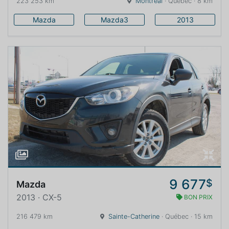
223 253 km
Montréal
· Québec · 8 km
Mazda
Mazda3
2013
9 677
$
Mazda
2013 · CX-5
BON PRIX
216 479 km
Sainte-Catherine
· Québec · 15 km