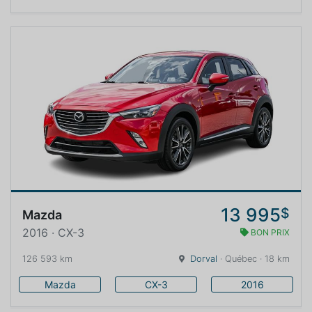
13 995
$
Mazda
2016 · CX-3
BON PRIX
126 593 km
Dorval
· Québec · 18 km
Mazda
CX-3
2016