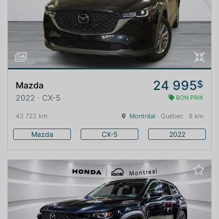
24 995
$
Mazda
2022 · CX-5
BON PRIX
43 722 km
Montréal
· Québec · 8 km
Mazda
CX-5
2022