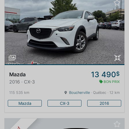
13 490
$
Mazda
2016 · CX-3
BON PRIX
115 535 km
Boucherville
· Québec · 12 km
Mazda
CX-3
2016