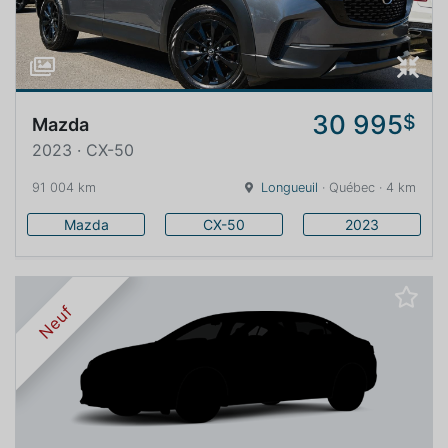
30 995
$
Mazda
2023 · CX-50
91 004 km
Longueuil
· Québec · 4 km
Mazda
CX-50
2023
Neuf