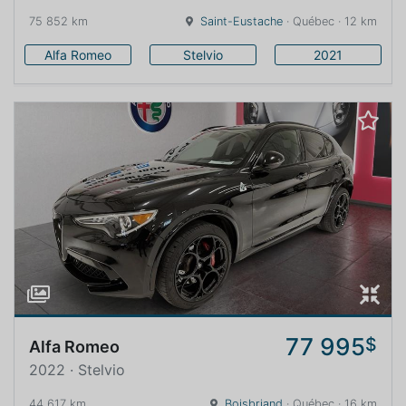
75 852 km
Saint-Eustache
· Québec · 12 km
Alfa Romeo
Stelvio
2021
77 995
$
Alfa Romeo
2022 · Stelvio
44 617 km
Boisbriand
· Québec · 16 km