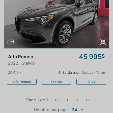
45 995
$
Alfa Romeo
2022 · Stelvio
20 019 km
Boisbriand
· Québec · 16 km
Alfa Romeo
Stelvio
2022
Page 1
de
1
Nombre par page:
24