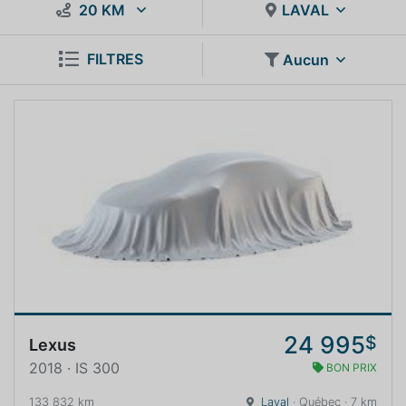
20 KM
LAVAL
FILTRES
Aucun
24 995
$
Lexus
2018 · IS 300
BON PRIX
133 832 km
Laval
· Québec · 7 km