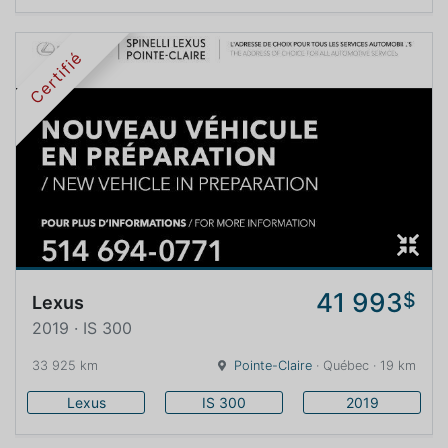
Certifié
41 993
$
Lexus
2019 · IS 300
33 925 km
Pointe-Claire
· Québec · 19 km
Lexus
IS 300
2019