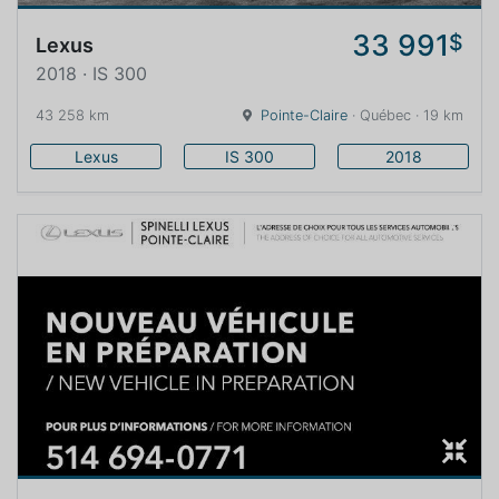
33 991
$
Lexus
2018 · IS 300
43 258 km
Pointe-Claire
· Québec · 19 km
Lexus
IS 300
2018