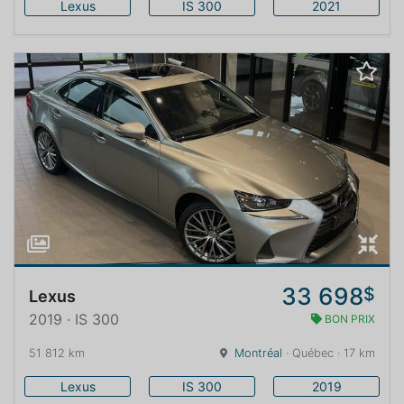
Lexus
IS 300
2021
33 698
$
Lexus
2019 · IS 300
BON PRIX
51 812 km
Montréal
· Québec · 17 km
Lexus
IS 300
2019