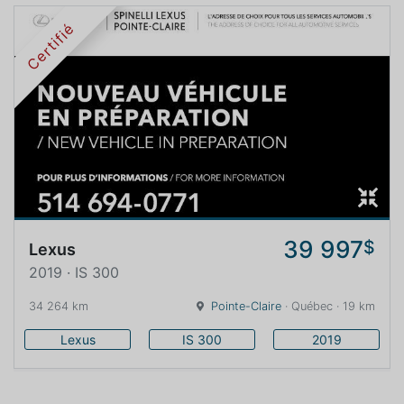
Certifié
39 997
$
Lexus
2019 · IS 300
34 264 km
Pointe-Claire
· Québec · 19 km
Lexus
IS 300
2019