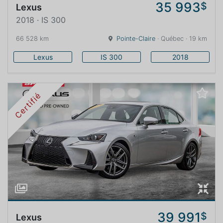
35 993
$
Lexus
2018 · IS 300
66 528 km
Pointe-Claire
· Québec · 19 km
Lexus
IS 300
2018
Certifié
39 991
$
Lexus