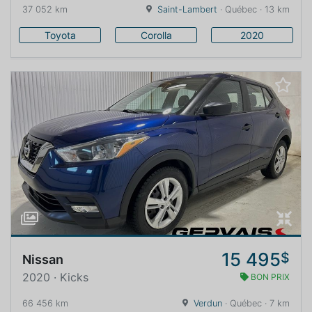
37 052 km
Saint-Lambert
· Québec · 13 km
Toyota
Corolla
2020
15 495
$
Nissan
2020 · Kicks
BON PRIX
66 456 km
Verdun
· Québec · 7 km