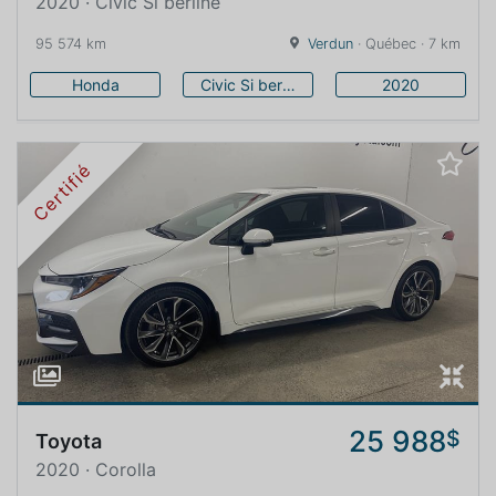
2020 · Civic Si berline
95 574 km
Verdun
· Québec · 7 km
Honda
Civic Si berline
2020
Certifié
25 988
$
Toyota
2020 · Corolla