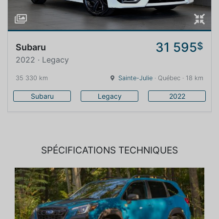
31 595
$
Subaru
2022 · Legacy
35 330 km
Sainte-Julie
· Québec · 18 km
Subaru
Legacy
2022
SPÉCIFICATIONS TECHNIQUES