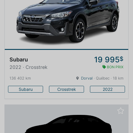
19 995
$
Subaru
2022 · Crosstrek
BON PRIX
136 402 km
Dorval
· Québec · 18 km
Subaru
Crosstrek
2022