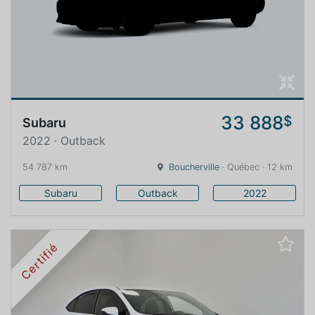
33 888
$
Subaru
2022 · Outback
54 787 km
Boucherville
· Québec · 12 km
Subaru
Outback
2022
Certifié