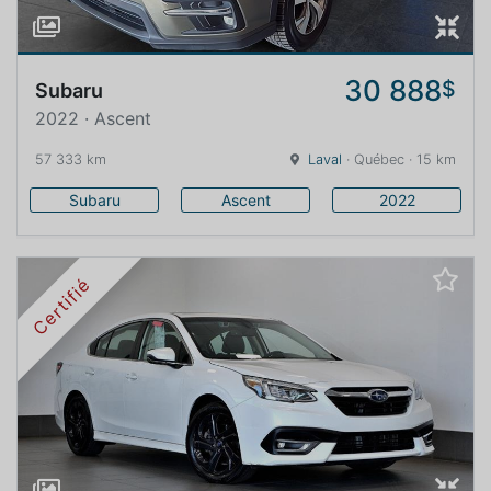
30 888
$
Subaru
2022 · Ascent
57 333 km
Laval
· Québec · 15 km
Subaru
Ascent
2022
Certifié