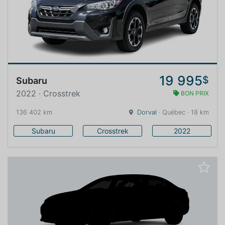
19 995
$
Subaru
2022 · Crosstrek
BON PRIX
136 402 km
Dorval
· Québec · 18 km
Subaru
Crosstrek
2022