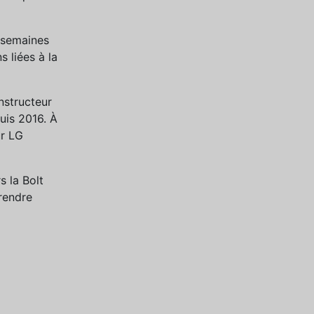
x semaines
 liées à la
onstructeur
uis 2016. À
ur LG
s la Bolt
rendre