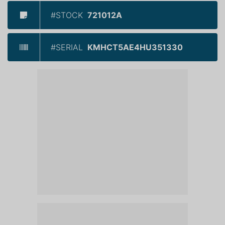
#STOCK
721012A
#SERIAL
KMHCT5AE4HU351330