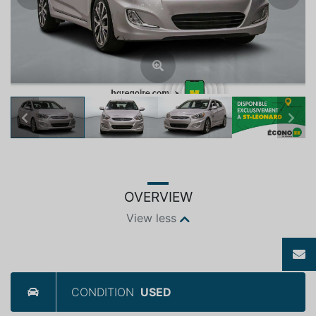
Previous
Next
OVERVIEW
View less
CONDITION
USED