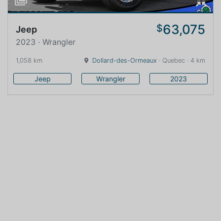
63,075
$
Jeep
2023 · Wrangler
1,058 km
Dollard-des-Ormeaux
· Quebec · 4 km
Jeep
Wrangler
2023