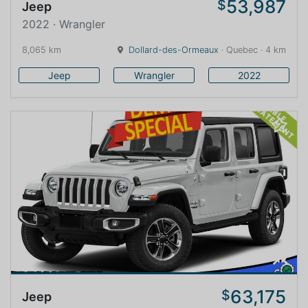
53,987
$
Jeep
2022 · Wrangler
8,065 km
Dollard-des-Ormeaux
· Quebec · 4 km
Jeep
Wrangler
2022
63,175
$
Jeep