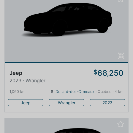
68,250
$
Jeep
2023 · Wrangler
1,060 km
Dollard-des-Ormeaux
· Quebec · 4 km
Jeep
Wrangler
2023