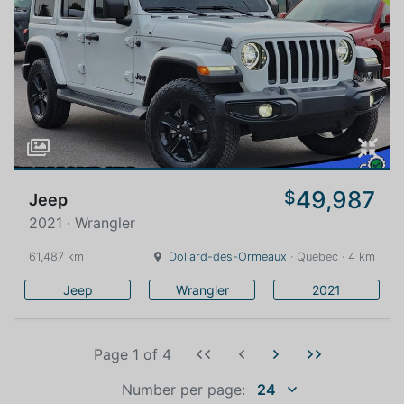
49,987
$
Jeep
2021 · Wrangler
61,487 km
Dollard-des-Ormeaux
· Quebec · 4 km
Jeep
Wrangler
2021
Page 1
of
4
Number per page:
24