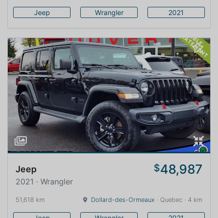
Jeep
Wrangler
2021
48,987
$
Jeep
2021 · Wrangler
51,618 km
Dollard-des-Ormeaux
· Quebec · 4 km
Jeep
Wrangler
2021