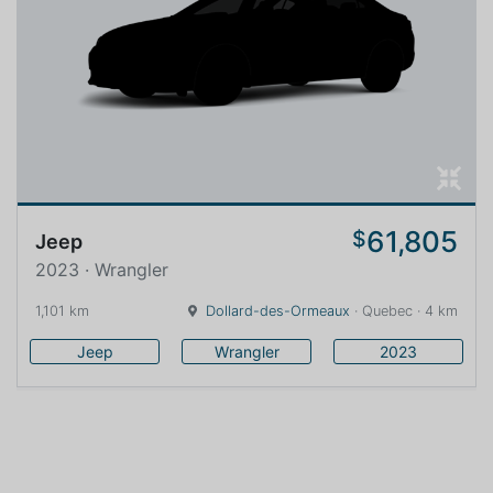
61,805
$
Jeep
2023 · Wrangler
1,101 km
Dollard-des-Ormeaux
· Quebec · 4 km
Jeep
Wrangler
2023