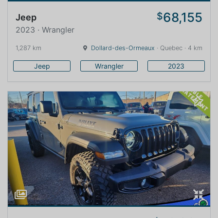
68,155
$
Jeep
2023 · Wrangler
1,287 km
Dollard-des-Ormeaux
· Quebec · 4 km
Jeep
Wrangler
2023