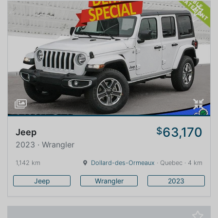
63,170
$
Jeep
2023 · Wrangler
1,142 km
Dollard-des-Ormeaux
· Quebec · 4 km
Jeep
Wrangler
2023