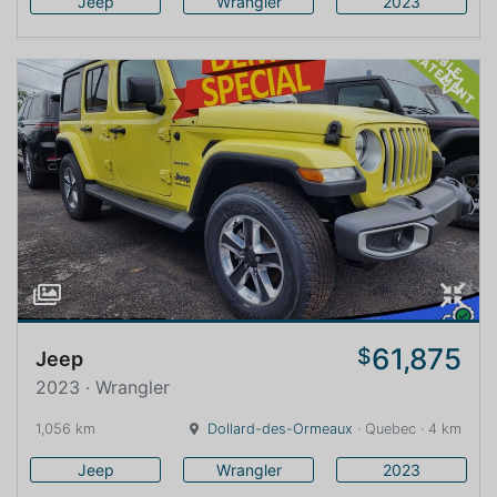
Jeep
Wrangler
2023
61,875
$
Jeep
2023 · Wrangler
1,056 km
Dollard-des-Ormeaux
· Quebec · 4 km
Jeep
Wrangler
2023