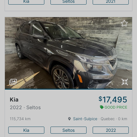
Kia
Seltos
2021
17,495
$
Kia
2022 · Seltos
GOOD PRICE
115,734 km
Saint-Sulpice
· Quebec · 0 km
Kia
Seltos
2022