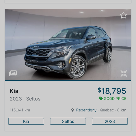
18,795
$
Kia
2023 · Seltos
GOOD PRICE
115,041 km
Repentigny
· Quebec · 8 km
Kia
Seltos
2023