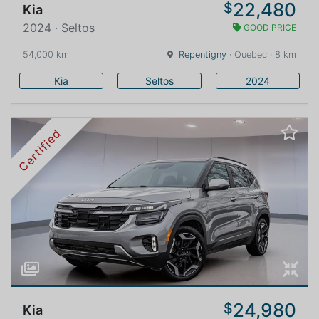
22,480
$
Kia
2024 · Seltos
GOOD PRICE
54,000 km
Repentigny
· Quebec · 8 km
Kia
Seltos
2024
Certified
24,980
$
Kia