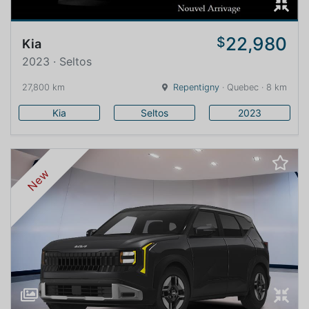
22,980
$
Kia
2023 · Seltos
27,800 km
Repentigny
· Quebec · 8 km
Kia
Seltos
2023
New