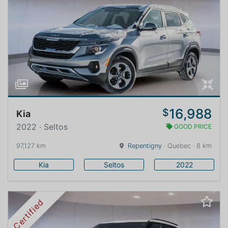
16,988
$
Kia
2022 · Seltos
GOOD PRICE
97,127 km
Repentigny
· Quebec · 8 km
Kia
Seltos
2022
Certified