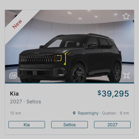
New
39,295
$
Kia
2027 · Seltos
10 km
Repentigny
· Quebec · 8 km
Kia
Seltos
2027