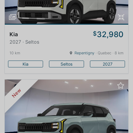
32,980
$
Kia
2027 · Seltos
10 km
Repentigny
· Quebec · 8 km
Kia
Seltos
2027
New