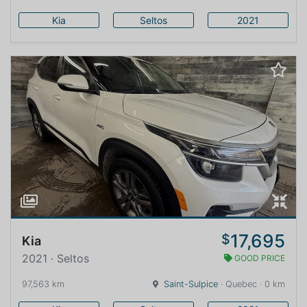
Kia
Seltos
2021
17,695
$
Kia
2021 · Seltos
GOOD PRICE
97,563 km
Saint-Sulpice
· Quebec · 0 km