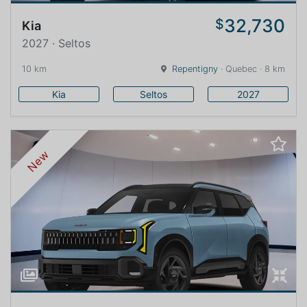
32,730
$
Kia
2027 · Seltos
10 km
Repentigny
· Quebec · 8 km
Kia
Seltos
2027
New