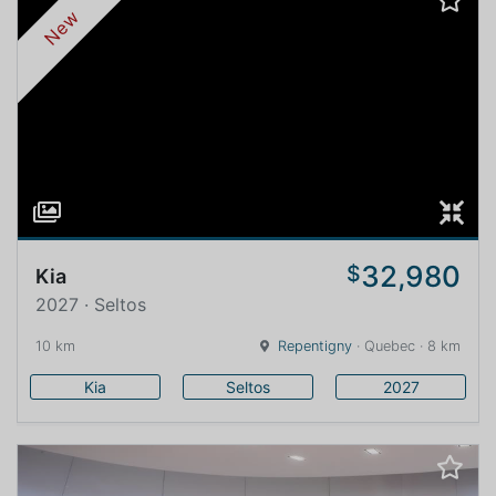
New
32,980
$
Kia
2027 · Seltos
10 km
Repentigny
· Quebec · 8 km
Kia
Seltos
2027