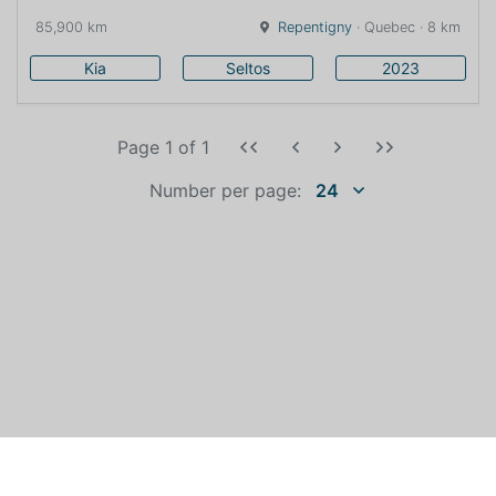
85,900 km
Repentigny
· Quebec · 8 km
Kia
Seltos
2023
Page 1
of
1
Number per page:
24
WHO IS AUTOEXPERT?