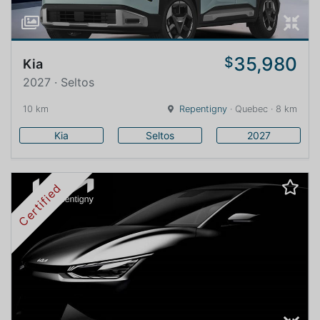
35,980
$
Kia
2027 · Seltos
10 km
Repentigny
· Quebec · 8 km
Kia
Seltos
2027
Certified