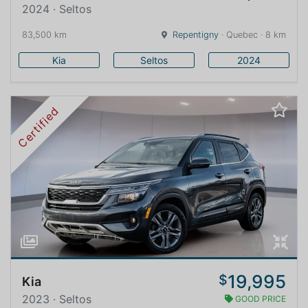
2024 · Seltos
83,500 km
Repentigny
· Quebec · 8 km
Kia
Seltos
2024
Certified
19,995
$
Kia
2023 · Seltos
GOOD PRICE