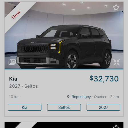
New
32,730
$
Kia
2027 · Seltos
10 km
Repentigny
· Quebec · 8 km
Kia
Seltos
2027