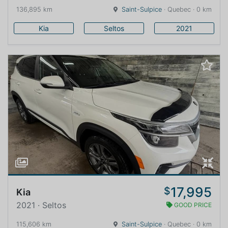
136,895 km
Saint-Sulpice
· Quebec · 0 km
Kia
Seltos
2021
17,995
$
Kia
2021 · Seltos
GOOD PRICE
115,606 km
Saint-Sulpice
· Quebec · 0 km