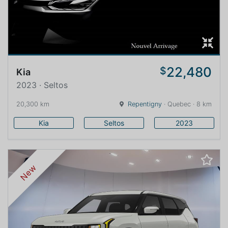
22,480
$
Kia
2023 · Seltos
20,300 km
Repentigny
· Quebec · 8 km
Kia
Seltos
2023
New