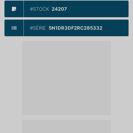
#STOCK
24207
#SÉRIE
5N1DR3DF2RC285332