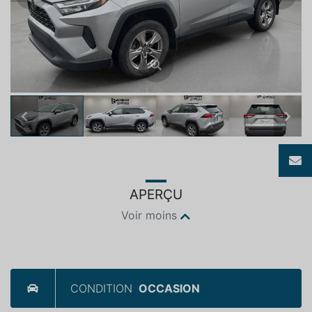
Previous
Next
APERÇU
Voir moins
CONDITION
OCCASION