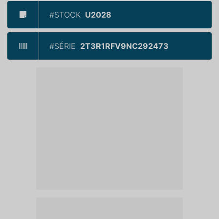
#STOCK
U2028
#SÉRIE
2T3R1RFV9NC292473