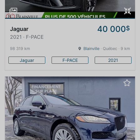
40 000
$
Jaguar
2021 · F-PACE
98 319 km
Blainville
· Québec · 9 km
Jaguar
F-PACE
2021