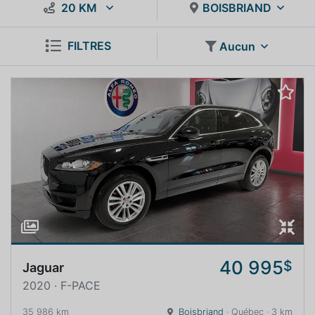
20 KM
BOISBRIAND
FILTRES
Aucun
40 995
$
Jaguar
2020 · F-PACE
35 986 km
Boisbriand
· Québec · 3 km