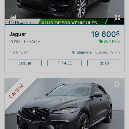
19 600
$
Jaguar
2019 · F-PACE
BON PRIX
118 845 km
Blainville
· Québec · 9 km
Jaguar
F-PACE
2019
Certifié