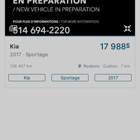
17 988
$
Kia
2017 · Sportage
138 407 km
Roxboro
· Québec · 7 km
Kia
Sportage
2017