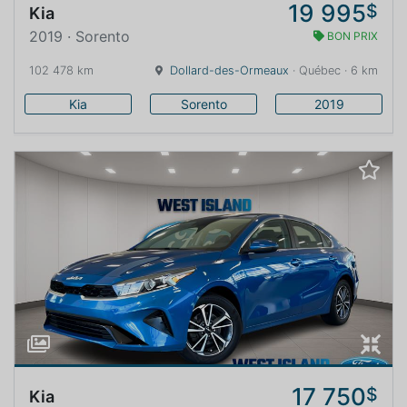
19 995
$
Kia
2019 · Sorento
BON PRIX
102 478 km
Dollard-des-Ormeaux
· Québec · 6 km
Kia
Sorento
2019
17 750
$
Kia