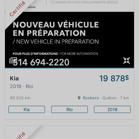
Certifié
19 878
$
Kia
2018 · Rio
68 920 km
Roxboro
· Québec · 7 km
Kia
Rio
2018