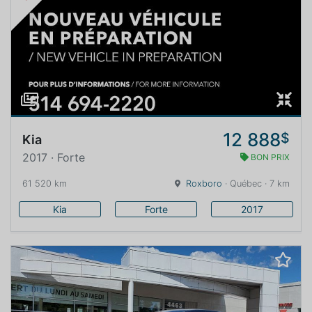
12 888
$
Kia
2017 · Forte
BON PRIX
61 520 km
Roxboro
· Québec · 7 km
Kia
Forte
2017