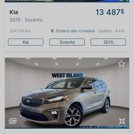
13 487
$
Kia
2015 · Sorento
204 118 km
Dollard-des-Ormeaux
· Québec · 6 km
Kia
Sorento
2015