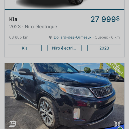
27 999
$
Kia
2023 · Niro électrique
63 605 km
Dollard-des-Ormeaux
· Québec · 6 km
Kia
Niro électrique
2023