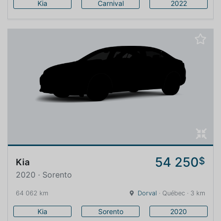
Kia
Carnival
2022
54 250
$
Kia
2020 · Sorento
64 062 km
Dorval
· Québec · 3 km
Kia
Sorento
2020