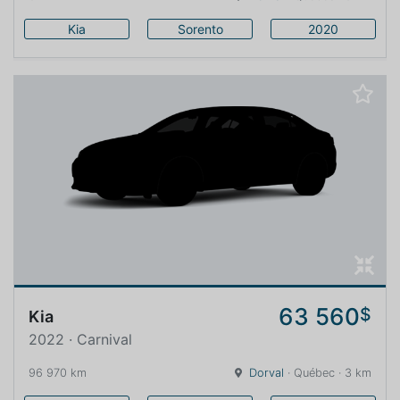
Kia
Sorento
2020
63 560
$
Kia
2022 · Carnival
96 970 km
Dorval
· Québec · 3 km