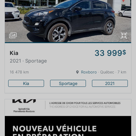
33 999
$
Kia
2021 · Sportage
16 478 km
Roxboro
· Québec · 7 km
Kia
Sportage
2021