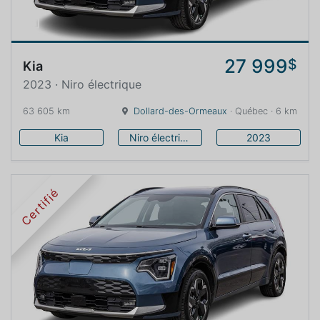
27 999
$
Kia
2023 · Niro électrique
63 605 km
Dollard-des-Ormeaux
· Québec · 6 km
Kia
Niro électrique
2023
Certifié