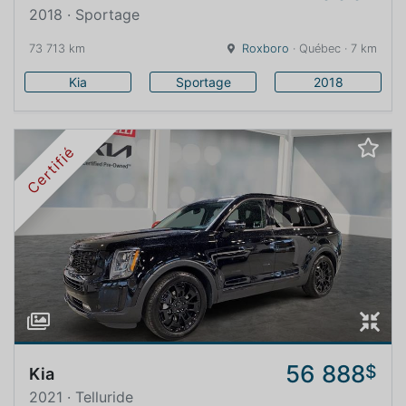
2018 · Sportage
73 713 km
Roxboro
· Québec · 7 km
Kia
Sportage
2018
Certifié
56 888
$
Kia
2021 · Telluride