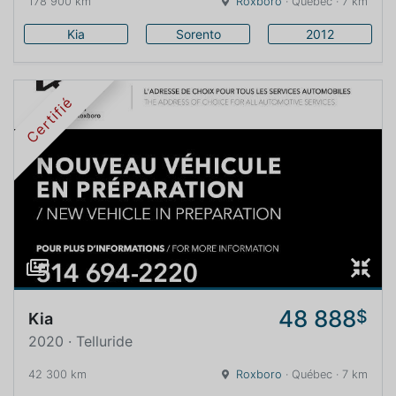
178 900 km
Roxboro
· Québec · 7 km
Kia
Sorento
2012
Certifié
48 888
$
Kia
2020 · Telluride
42 300 km
Roxboro
· Québec · 7 km