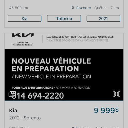
45 800 km
Roxboro
· Québec · 7 km
Kia
Telluride
2021
9 999
$
Kia
2012 · Sorento