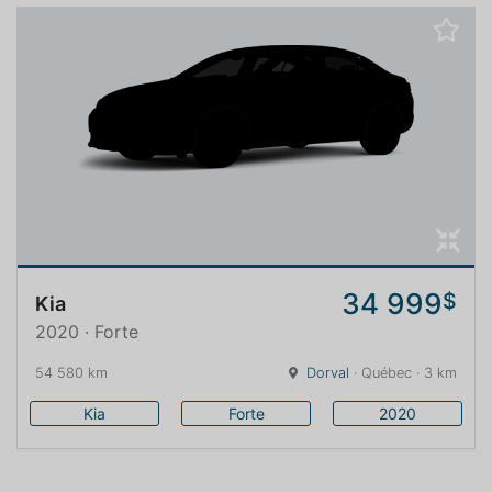
34 999
$
Kia
2020 · Forte
54 580 km
Dorval
· Québec · 3 km
Kia
Forte
2020