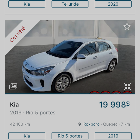
Kia
Telluride
2020
Certifié
19 998
$
Kia
2019 · Rio 5 portes
42 100 km
Roxboro
· Québec · 7 km
Kia
Rio 5 portes
2019