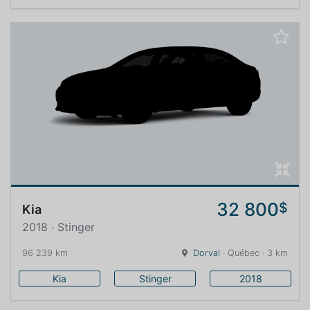
32 800
$
Kia
2018 · Stinger
96 239 km
Dorval
· Québec · 3 km
Kia
Stinger
2018