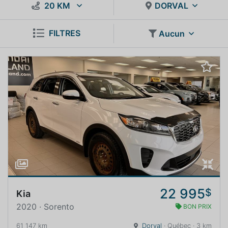
20 KM
DORVAL
FILTRES
Aucun
22 995
$
Kia
2020 · Sorento
BON PRIX
61 147 km
Dorval
· Québec · 3 km