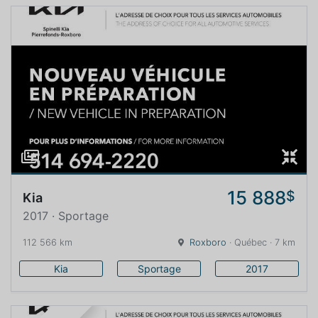
15 888
$
Kia
2017 · Sportage
112 566 km
Roxboro
· Québec · 7 km
Kia
Sportage
2017