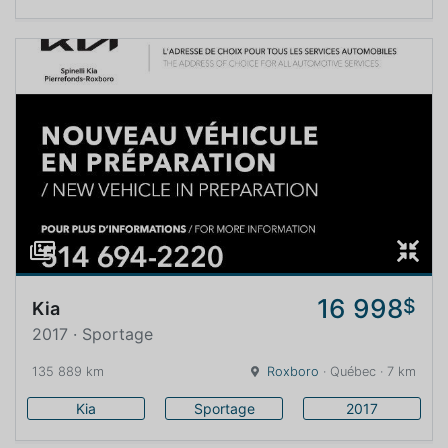
16 998
$
Kia
2017 · Sportage
135 889 km
Roxboro
· Québec · 7 km
Kia
Sportage
2017