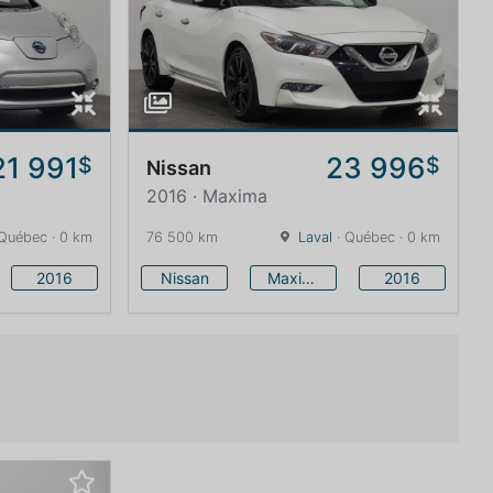
21 991
23 996
$
$
Nissan
2016 · Maxima
Québec · 0 km
76 500 km
Laval
· Québec · 0 km
2016
Nissan
Maxima
2016