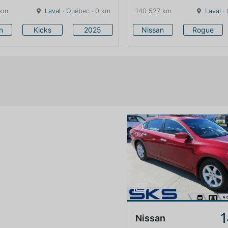
 km
Laval
· Québec · 0 km
140 527 km
Laval
· 
n
Kicks
2025
Nissan
Rogue
1
Nissan