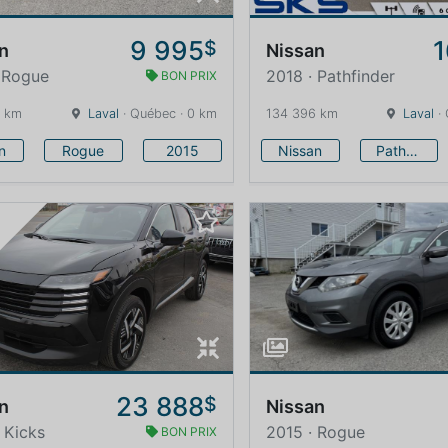
9 995
1
$
n
Nissan
 Rogue
2018 · Pathfinder
BON PRIX
4 km
Laval
· Québec · 0 km
134 396 km
Laval
· 
n
Rogue
2015
Nissan
Pathfinder
é
23 888
$
n
Nissan
 Kicks
2015 · Rogue
BON PRIX