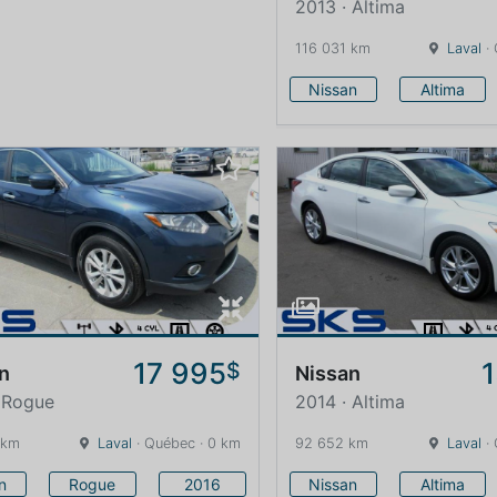
2013 · Altima
116 031 km
Laval
· 
Nissan
Altima
17 995
$
n
Nissan
 Rogue
2014 · Altima
 km
Laval
· Québec · 0 km
92 652 km
Laval
· 
n
Rogue
2016
Nissan
Altima