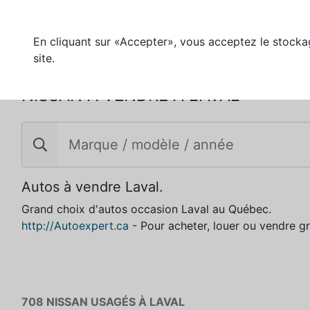
En cliquant sur «Accepter», vous acceptez le stockag
site.
NISSAN À VENDRE À LAVAL
Autos à vendre Laval.
Grand choix d'autos occasion Laval au Québec.
http://Autoexpert.ca
- Pour acheter, louer ou vendre g
708 NISSAN USAGÉS À LAVAL