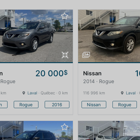
20 000
1
$
n
Nissan
 Rogue
2014 · Rogue
 km
Laval
· Québec · 0 km
116 996 km
Laval
· 
n
Rogue
2016
Nissan
Rogue