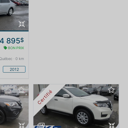
4 895
$
BON PRIX
Québec · 0 km
2012
Certifié