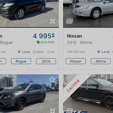
4 995
$
n
Nissan
 Rogue
2012 · Altima
BON PRIX
1 km
Laval
· Québec · 0 km
188 637 km
Laval
· 
n
Rogue
2014
Nissan
Altima
Certifié