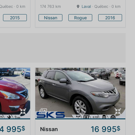
Québec · 0 km
174 763 km
Laval
· Québec · 0 km
2015
Nissan
Rogue
2016
4 995
16 995
$
$
Nissan