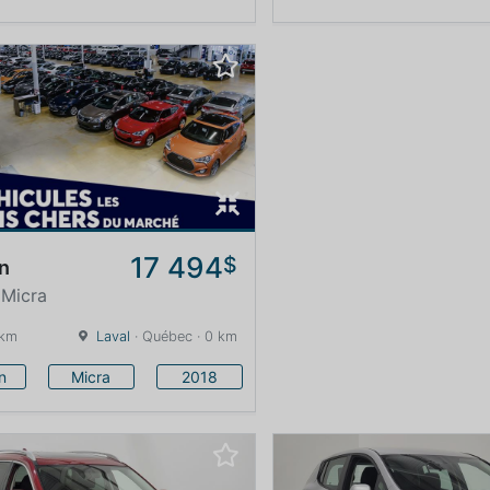
17 494
$
n
 Micra
 km
Laval
· Québec · 0 km
n
Micra
2018