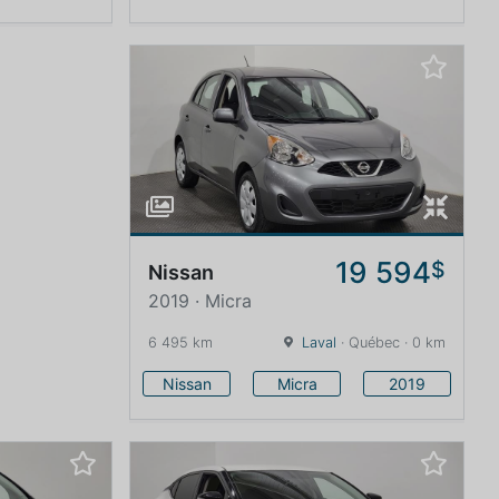
19 594
$
Nissan
2019 · Micra
6 495 km
Laval
· Québec · 0 km
Nissan
Micra
2019