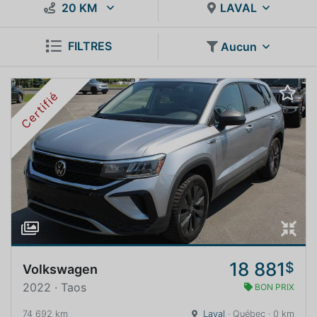
20 KM
LAVAL
FILTRES
Aucun
Certifié
18 881
$
Volkswagen
2022 · Taos
BON PRIX
74 692 km
Laval
· Québec · 0 km