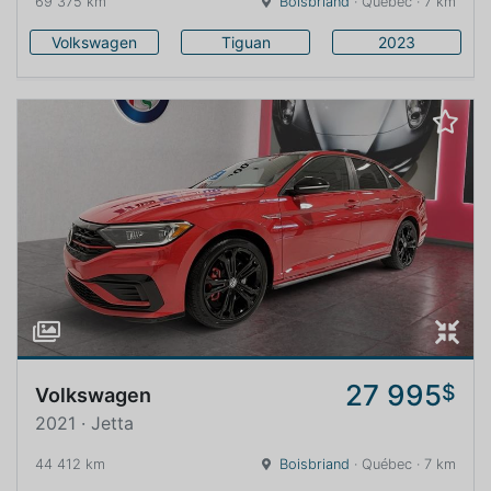
69 375 km
Boisbriand
· Québec · 7 km
Volkswagen
Tiguan
2023
27 995
$
Volkswagen
2021 · Jetta
44 412 km
Boisbriand
· Québec · 7 km