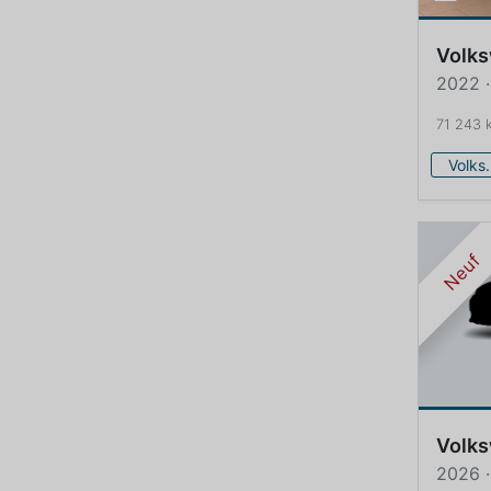
Volk
2022 ·
71 243 
Volk
Neuf
Volk
2026 ·