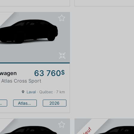
63 760
$
swagen
 Atlas Cross Sport
Laval
· Québec · 7 km
swagen
Atlas Cross Sport
2026
Neuf