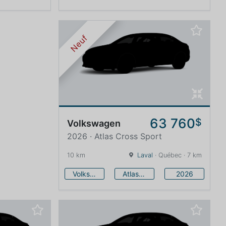
Neuf
63 760
$
Volkswagen
2026 · Atlas Cross Sport
10 km
Laval
· Québec · 7 km
Volkswagen
Atlas Cross Sport
2026