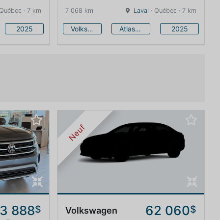
 Québec · 7 km
7 068 km
Laval
· Québec · 7 km
2025
Volkswagen
Atlas Cross Sport
2025
Neuf
3 888
62 060
$
$
Volkswagen