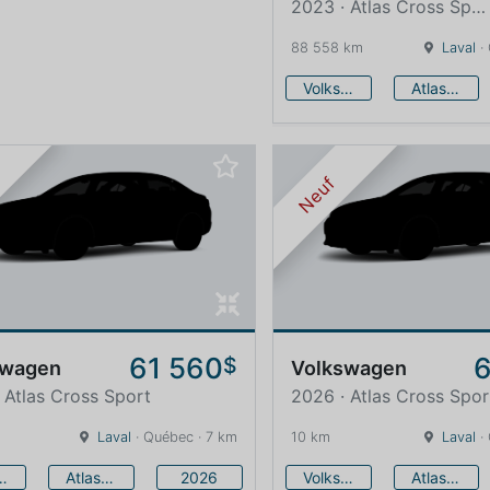
2023 · Atlas Cross Sport
88 558 km
Laval
·
Volkswagen
Atlas Cross Sport
Neuf
61 560
6
$
swagen
Volkswagen
 Atlas Cross Sport
2026 · Atlas Cross Spor
Laval
· Québec · 7 km
10 km
Laval
·
swagen
Atlas Cross Sport
2026
Volkswagen
Atlas Cross Sport