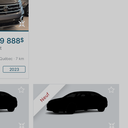
9 888
$
t
 Québec · 7 km
2023
Neuf