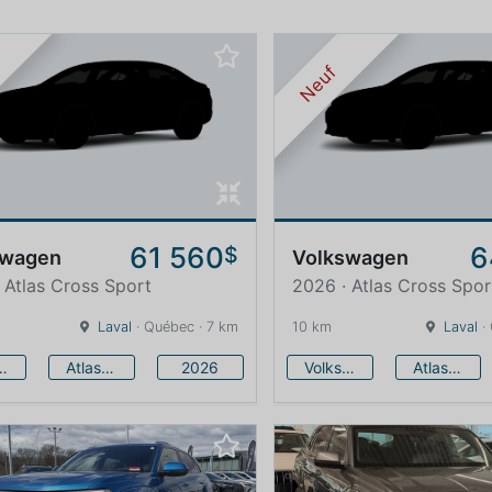
Neuf
61 560
6
$
swagen
Volkswagen
 Atlas Cross Sport
2026 · Atlas Cross Spor
Laval
· Québec · 7 km
10 km
Laval
·
swagen
Atlas Cross Sport
2026
Volkswagen
Atlas Cross Sport