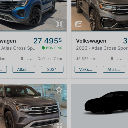
27 495
3
$
swagen
Volkswagen
2024 · Atlas Cross Sport
2023 · Atlas Cross Spor
BON PRIX
 km
Laval
· Québec · 7 km
48 523 km
Laval
·
swagen
Atlas Cross Sport
2024
Volkswagen
Atlas Cross Sport