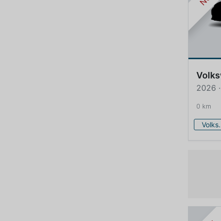
Volk
2026 ·
0 km
Volk