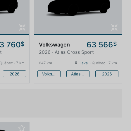
3 760
63 566
$
$
Volkswagen
t
2026 · Atlas Cross Sport
 Québec · 7 km
647 km
Laval
· Québec · 7 km
2026
Volkswagen
Atlas Cross Sport
2026