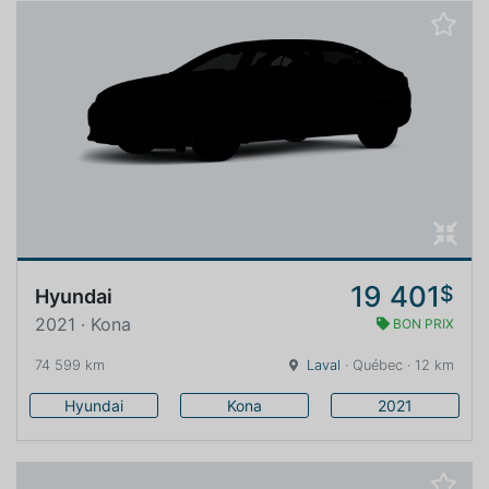
19 401
$
Hyundai
2021 · Kona
BON PRIX
74 599 km
Laval
· Québec · 12 km
Hyundai
Kona
2021