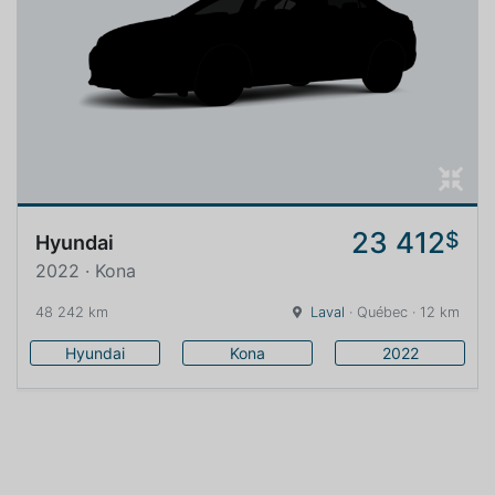
23 412
$
Hyundai
2022 · Kona
48 242 km
Laval
· Québec · 12 km
Hyundai
Kona
2022