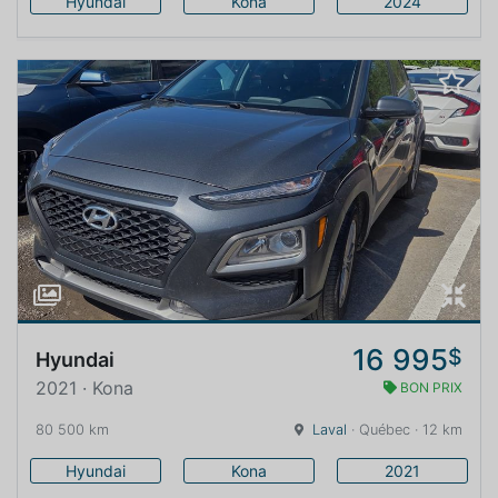
Hyundai
Kona
2024
16 995
$
Hyundai
2021 · Kona
BON PRIX
80 500 km
Laval
· Québec · 12 km
Hyundai
Kona
2021