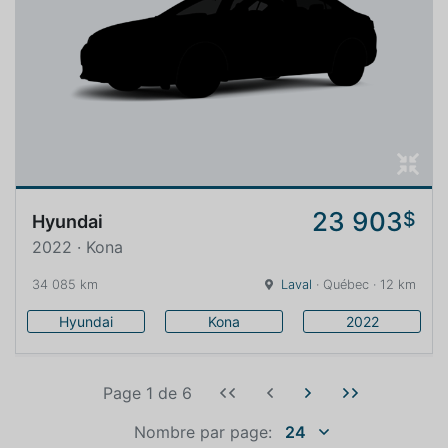
23 903
$
Hyundai
2022 · Kona
34 085 km
Laval
· Québec · 12 km
Hyundai
Kona
2022
Page 1
de
6
Nombre par page:
24