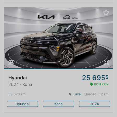
25 695
$
Hyundai
2024 · Kona
BON PRIX
59 623 km
Laval
· Québec · 12 km
Hyundai
Kona
2024