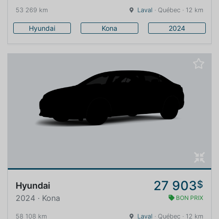
53 269 km
Laval
· Québec · 12 km
Hyundai
Kona
2024
27 903
$
Hyundai
2024 · Kona
BON PRIX
58 108 km
Laval
· Québec · 12 km