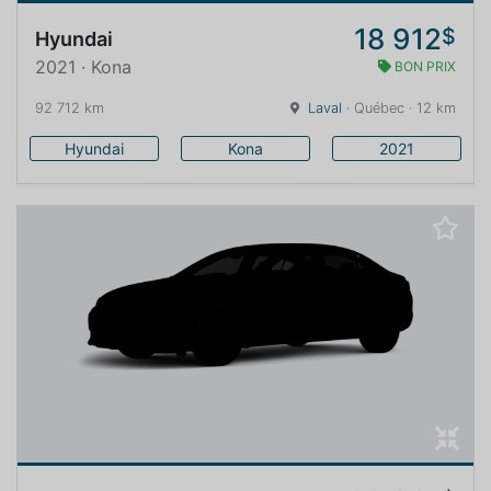
18 912
$
Hyundai
2021 · Kona
BON PRIX
92 712 km
Laval
· Québec · 12 km
Hyundai
Kona
2021