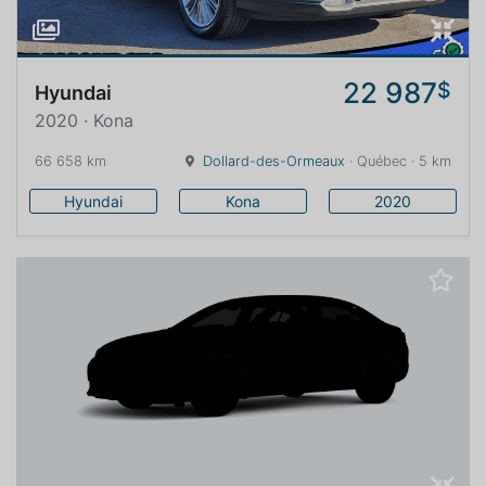
22 987
$
Hyundai
2020 · Kona
66 658 km
Dollard-des-Ormeaux
· Québec · 5 km
Hyundai
Kona
2020