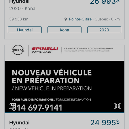
26 993
$
Hyundai
2020 · Kona
39 938 km
Pointe-Claire
· Québec · 0 km
Hyundai
Kona
2020
24 995
$
Hyundai