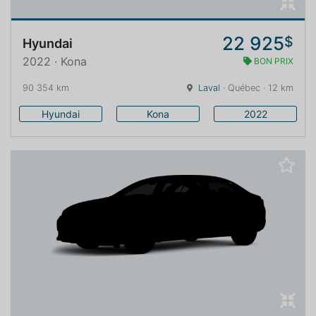
22 925
$
Hyundai
2022 · Kona
BON PRIX
90 354 km
Laval
· Québec · 12 km
Hyundai
Kona
2022