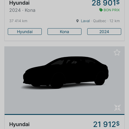
28 901
$
Hyundai
2024 · Kona
BON PRIX
37 414 km
Laval
· Québec · 12 km
Hyundai
Kona
2024
21 912
$
Hyundai