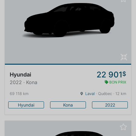
22 901
$
Hyundai
2022 · Kona
BON PRIX
69 118 km
Laval
· Québec · 12 km
Hyundai
Kona
2022