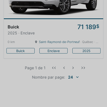
71 189
$
Buick
2025 · Enclave
0 km
Saint-Raymond-de-Portneuf
· Québec · 0 km
Buick
Enclave
2025
Page 1
de
1
Nombre par page:
24