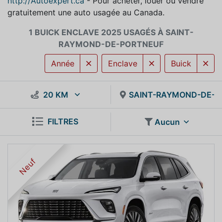
http://Autoexpert.ca
- Pour acheter, louer ou vendre
gratuitement une auto usagée au Canada.
1 BUICK ENCLAVE 2025 USAGÉS À SAINT-
RAYMOND-DE-PORTNEUF
Année
Enclave
Buick
20 KM
SAINT-RAYMOND-DE-P
FILTRES
Aucun
Neuf