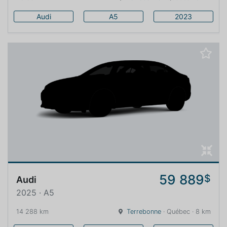
Audi
A5
2023
59 889
$
Audi
2025 · A5
14 288 km
Terrebonne
· Québec · 8 km