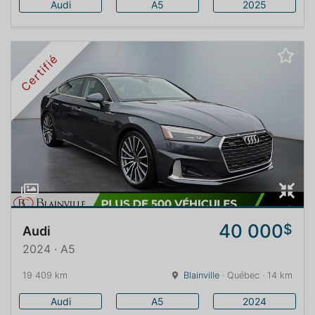
Audi
A5
2025
Certifié
40 000
$
Audi
2024 · A5
19 409 km
Blainville
· Québec · 14 km
Audi
A5
2024