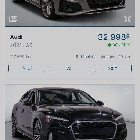
32 998
$
Audi
2021 · A5
BON PRIX
117 558 km
Montréal
· Québec · 19 km
Audi
A5
2021