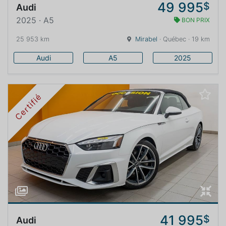
49 995
$
Audi
2025 · A5
BON PRIX
25 953 km
Mirabel
· Québec · 19 km
Audi
A5
2025
Certifié
41 995
$
Audi