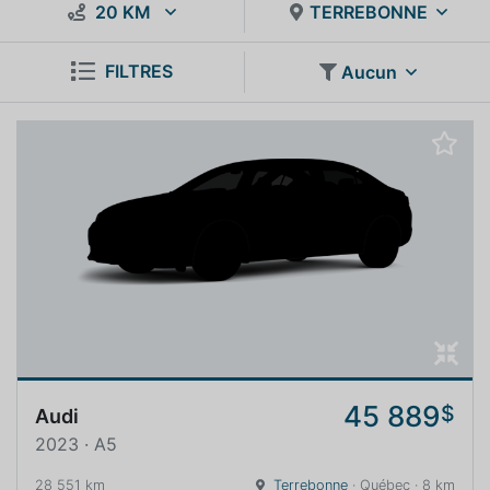
20 KM
TERREBONNE
FILTRES
Aucun
45 889
$
Audi
2023 · A5
28 551 km
Terrebonne
· Québec · 8 km