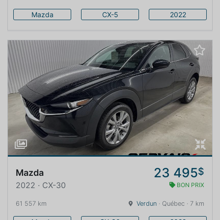
Mazda
CX-5
2022
23 495
$
Mazda
2022 · CX-30
BON PRIX
61 557 km
Verdun
· Québec · 7 km