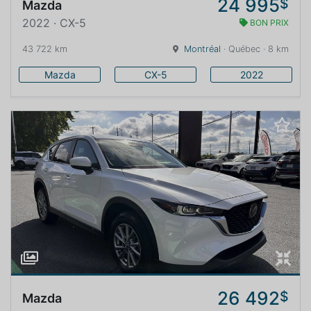
24 995
$
Mazda
2022 · CX-5
BON PRIX
43 722 km
Montréal
· Québec · 8 km
Mazda
CX-5
2022
26 492
$
Mazda