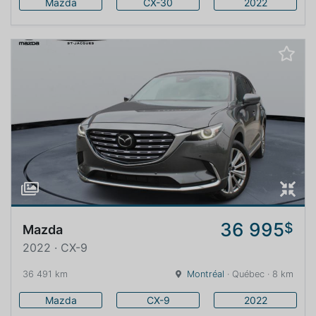
Mazda
CX-30
2022
36 995
$
Mazda
2022 · CX-9
36 491 km
Montréal
· Québec · 8 km
Mazda
CX-9
2022