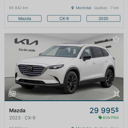
95 842 km
Montréal
· Québec · 7 km
Mazda
CX-9
2020
29 995
$
Mazda
2023 · CX-9
BON PRIX