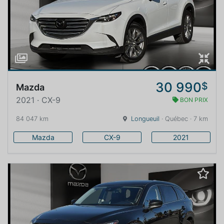
30 990
$
Mazda
2021 · CX-9
BON PRIX
84 047 km
Longueuil
· Québec · 7 km
Mazda
CX-9
2021