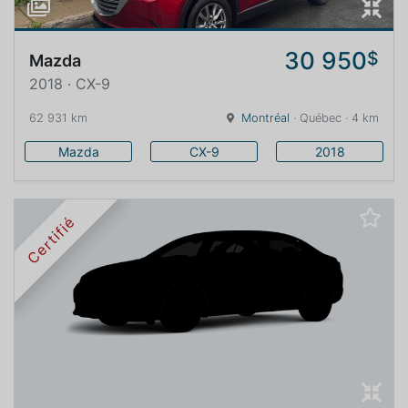
30 950
$
Mazda
2018 · CX-9
62 931 km
Montréal
· Québec · 4 km
Mazda
CX-9
2018
Certifié