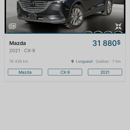
31 880
$
Mazda
2021 · CX-9
78 439 km
Longueuil
· Québec · 7 km
Mazda
CX-9
2021