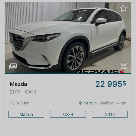
22 995
$
Mazda
2017 · CX-9
73 560 km
Verdun
· Québec · 4 km
Mazda
CX-9
2017