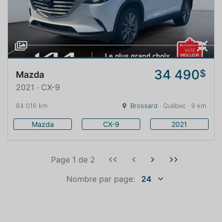
34 490
$
Mazda
2021 · CX-9
84 016 km
Brossard
· Québec · 9 km
Mazda
CX-9
2021
Page 1
de
2
Nombre par page:
24