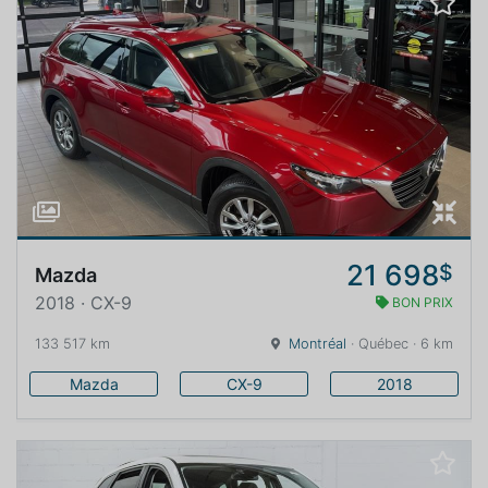
21 698
$
Mazda
2018 · CX-9
BON PRIX
133 517 km
Montréal
· Québec · 6 km
Mazda
CX-9
2018