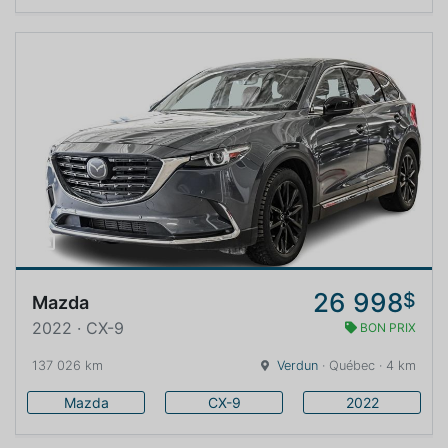
26 998
$
Mazda
2022 · CX-9
BON PRIX
137 026 km
Verdun
· Québec · 4 km
Mazda
CX-9
2022