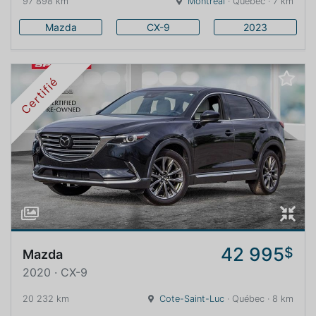
97 898 km
Montréal
· Québec · 7 km
Mazda
CX-9
2023
Certifié
42 995
$
Mazda
2020 · CX-9
20 232 km
Cote-Saint-Luc
· Québec · 8 km