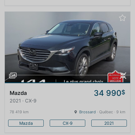
34 990
$
Mazda
2021 · CX-9
78 419 km
Brossard
· Québec · 9 km
Mazda
CX-9
2021