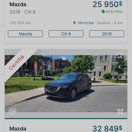
25 950
$
Mazda
2018 · CX-9
BON PRIX
126 959 km
Montréal
· Québec · 4 km
Mazda
CX-9
2018
Certifié
32 849
$
Mazda