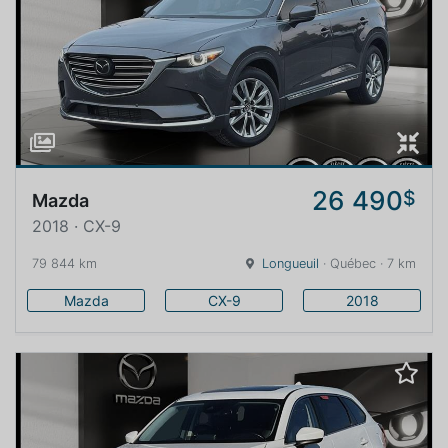
26 490
$
Mazda
2018 · CX-9
79 844 km
Longueuil
· Québec · 7 km
Mazda
CX-9
2018