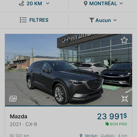
20 KM
MONTRÉAL
FILTRES
Aucun
23 991
$
Mazda
2021 · CX-9
BON PRIX
80 001 km
Verdun
· Québec · 4 km