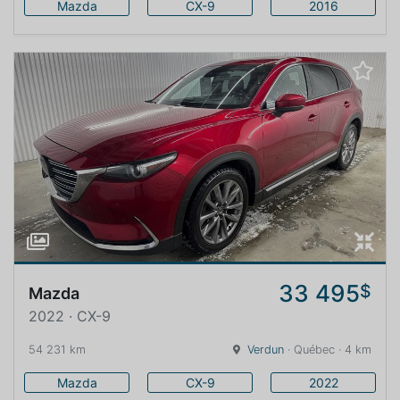
Mazda
CX-9
2016
33 495
$
Mazda
2022 · CX-9
54 231 km
Verdun
· Québec · 4 km
Mazda
CX-9
2022