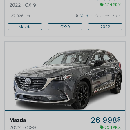
2022 · CX-9
BON PRIX
137 026 km
Verdun
· Québec · 2 km
Mazda
CX-9
2022
26 998
$
Mazda
2022 · CX-9
BON PRIX