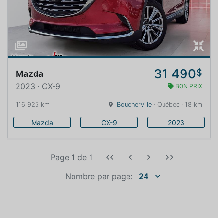
31 490
$
Mazda
2023 · CX-9
BON PRIX
116 925 km
Boucherville
· Québec · 18 km
Mazda
CX-9
2023
Page 1
de
1
Nombre par page:
24