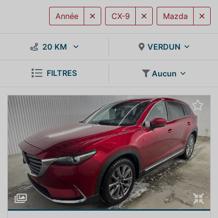
Année
CX-9
Mazda
20 KM
VERDUN
FILTRES
Aucun