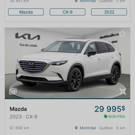
36 491 km
Montréal
· Québec · 5 km
Mazda
CX-9
2022
29 995
$
Mazda
2023 · CX-9
BON PRIX
97 898 km
Montréal
· Québec · 6 km