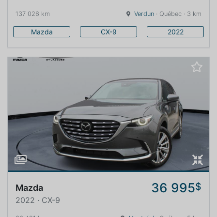
137 026 km
Verdun
· Québec · 3 km
Mazda
CX-9
2022
36 995
$
Mazda
2022 · CX-9