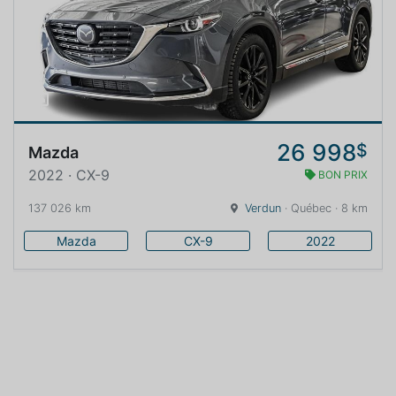
26 998
$
Mazda
2022 · CX-9
BON PRIX
137 026 km
Verdun
· Québec · 8 km
Mazda
CX-9
2022