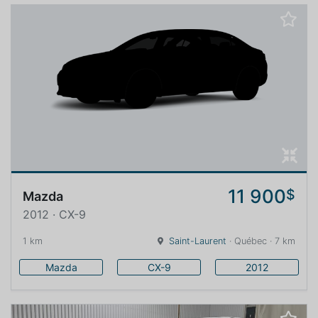
11 900
$
Mazda
2012 · CX-9
1 km
Saint-Laurent
· Québec · 7 km
Mazda
CX-9
2012