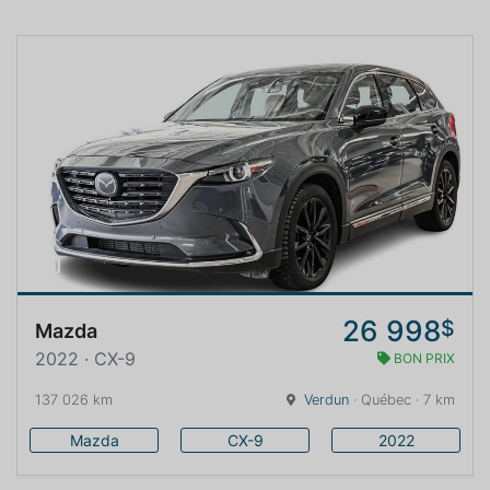
26 998
$
Mazda
2022 · CX-9
BON PRIX
137 026 km
Verdun
· Québec · 7 km
Mazda
CX-9
2022