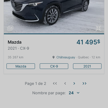
41 495
$
Mazda
2021 · CX-9
35 267 km
Châteauguay
· Québec · 12 km
Mazda
CX-9
2021
Page 1
de
2
Nombre par page:
24