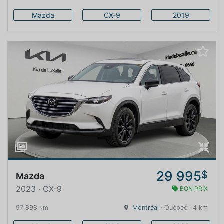
Mazda
CX-9
2019
29 995
$
Mazda
2023 · CX-9
BON PRIX
97 898 km
Montréal
· Québec · 4 km