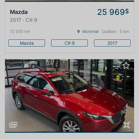
25 969
$
Mazda
2017 · CX-9
72 500 km
Montréal
· Québec · 5 km
Mazda
CX-9
2017