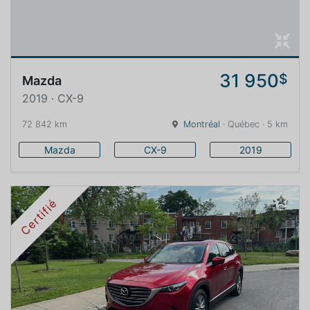
31 950
$
Mazda
2019 · CX-9
72 842 km
Montréal
· Québec · 5 km
Mazda
CX-9
2019
Certifié