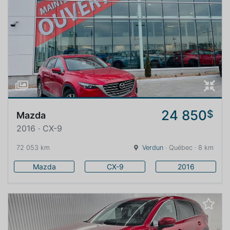
24 850
$
Mazda
2016 · CX-9
72 053 km
Verdun
· Québec · 8 km
Mazda
CX-9
2016