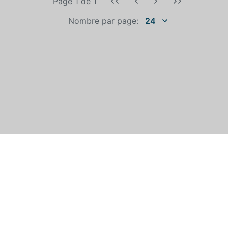
Page 1
de
1
Nombre par page:
24
QUI EST AUTOEXPERT?
©
Tous droits réservés