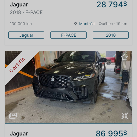
28 794
$
Jaguar
2018 · F-PACE
130 000 km
Montréal
· Québec · 19 km
Jaguar
F-PACE
2018
Certifié
86 995
$
Jaguar