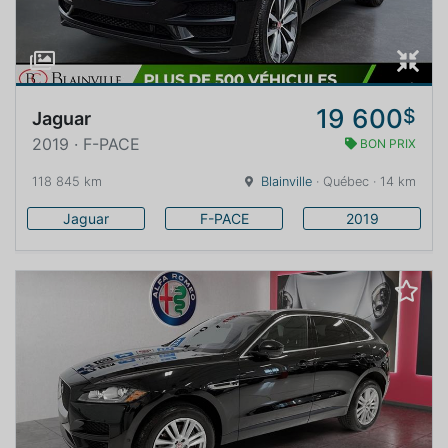
19 600
$
Jaguar
2019 · F-PACE
BON PRIX
118 845 km
Blainville
· Québec · 14 km
Jaguar
F-PACE
2019