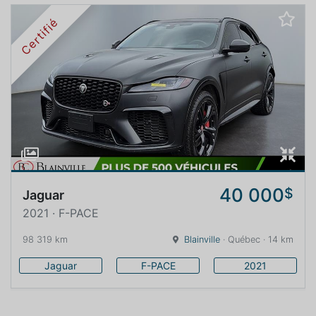
Certifié
40 000
$
Jaguar
2021 · F-PACE
98 319 km
Blainville
· Québec · 14 km
Jaguar
F-PACE
2021