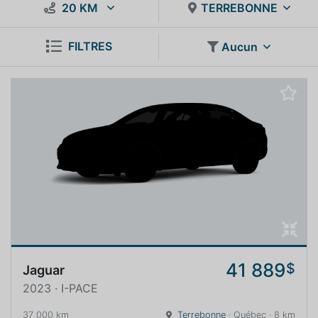
20 KM
TERREBONNE
FILTRES
Aucun
41 889
$
Jaguar
2023 · I-PACE
37 000 km
Terrebonne
· Québec · 8 km